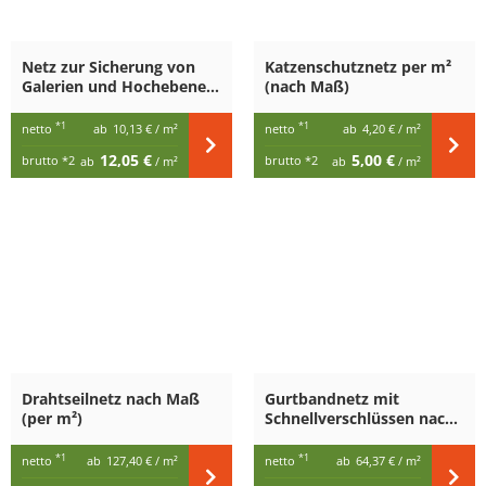
Netz zur Sicherung von
Katzenschutznetz per m²
Galerien und Hochebenen
(nach Maß)
(nach Maß)
*1
*1
netto
ab
10,13 €
/ m²
netto
ab
4,20 €
/ m²
12,05 €
5,00 €
brutto
*2
brutto
*2
ab
/ m²
ab
/ m²
Drahtseilnetz nach Maß
Gurtbandnetz mit
(per m²)
Schnellverschlüssen nach
Maß (per m²)
*1
*1
netto
ab
127,40 €
/ m²
netto
ab
64,37 €
/ m²