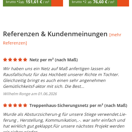
151,61 €
76,60 €
brutto
*2
brutto
*2
ab
/ m²
ab
/ m²
Referenzen & Kundenmeinungen
[mehr
Referenzen]
Netz per m² (nach Maß)
Wir haben uns ein Netz auf Maß anfertigen lassen als
Rausfallschutz für das Hochbett unserer Richte m Tochter.
Gleichzeitig bringt es auch einen sehr angenehmen
Gemütlichkeitsf-aktor mit sich. Die Best...
Wilhelm Ronge am 01.06.2026
Treppenhaus-Sicherungsnetz per m² (nach Maß)
Wurde als Absturzsicherun-g für unsere Stiege verwendet.Lie-
ferung , Herstellung, Kommunikation,.-. war sehr einfach und
hat wirklich gut geklappt.Für unsere nächstes Projekt werden
wir sicher wieder...