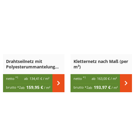
Drahtseilnetz mit
Kletternetz nach Maß (per
Polyesterummantelung
m²)
nach Maß
*1
*1
netto
ab
134,41 €
/ m²
netto
ab
163,00 €
/ m²
159,95 €
193,97 €
brutto
*2
brutto
*2
ab
/ m²
ab
/ m²