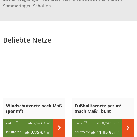
Sommertagen Schatten.
Beliebte Netze
Windschutznetz nach Maß
Fußballtornetz per m²
(per m²)
(nach Maß), bunt
*1
*1
netto
ab
8,36 €
/ m²
netto
ab
9,29 €
/ m²
9,95 €
11,05 €
brutto
*2
brutto
*2
ab
/ m²
ab
/ m²