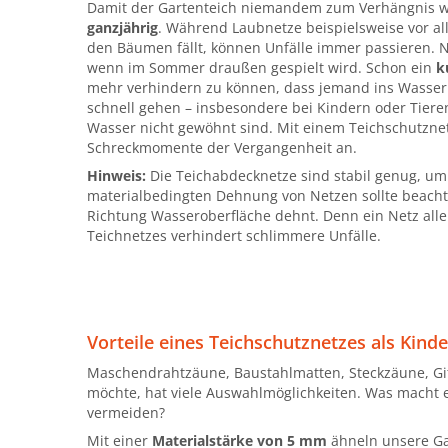
Damit der Gartenteich niemandem zum Verhängnis wir
ganzjährig
. Während Laubnetze beispielsweise vor a
den Bäumen fällt, können Unfälle immer passieren. Ni
wenn im Sommer draußen gespielt wird. Schon ein
k
mehr verhindern zu können, dass jemand ins Wasser f
schnell gehen – insbesondere bei Kindern oder Tier
Wasser nicht gewöhnt sind. Mit einem Teichschutzne
Schreckmomente der Vergangenheit an.
Hinweis:
Die Teichabdecknetze sind stabil genug, u
materialbedingten Dehnung von Netzen sollte beachte
Richtung Wasseroberfläche dehnt. Denn ein Netz alle
Teichnetzes verhindert schlimmere Unfälle.
Vorteile eines Teichschutznetzes als Kind
Maschendrahtzäune, Baustahlmatten, Steckzäune, Git
möchte, hat viele Auswahlmöglichkeiten. Was macht 
vermeiden?
Mit einer
Materialstärke von 5 mm
ähneln unsere Ga