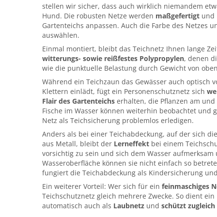
stellen wir sicher, dass auch wirklich niemandem etw
Hund. Die robusten Netze werden
maßgefertigt
und l
Gartenteichs anpassen. Auch die Farbe des Netzes u
auswählen.
Einmal montiert, bleibt das Teichnetz Ihnen lange Zei
witterungs- sowie reißfestes Polypropylen
, denen d
wie die punktuelle Belastung durch Gewicht von oben
Während ein Teichzaun das Gewässer auch optisch vo
Klettern einlädt, fügt ein Personenschutznetz sich
we
Flair des Gartenteichs
erhalten, die Pflanzen am und
Fische im Wasser können weiterhin beobachtet und g
Netz als Teichsicherung problemlos erledigen.
Anders als bei einer Teichabdeckung, auf der sich di
aus Metall, bleibt der
Lerneffekt
bei einem Teichschu
vorsichtig zu sein und sich dem Wasser aufmerksam
Wasseroberfläche können sie nicht einfach so betrete
fungiert die Teichabdeckung als Kindersicherung und 
Ein weiterer Vorteil: Wer sich für ein
feinmaschiges N
Teichschutznetz gleich mehrere Zwecke. So dient ei
automatisch auch als
Laubnetz
und
schützt zugleich