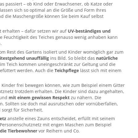
as passiert – ob Kind oder Erwachsener, ob Katze oder
assen sich so optimal an die Größe und Form Ihres
nd die Maschengröße können Sie beim Kauf selbst
t erhalten – dafür setzen wir auf
UV-beständiges und
ie Feuchtigkeit des Teiches genauso wenig anhaben kann
.
m Rest des Gartens isoliert und Kinder womöglich gar zum
itestgehend unauffällig
ins Bild. So bleibt das
natürliche
 im Teich kommen uneingeschränkt zur Geltung und die
efüttert werden. Auch die
Teichpflege
lässt sich mit einem
e Kinder frei bewegen können, wie zum Beispiel einem Gitter
tznetz trotzdem erhalten. Die Kinder sind dazu angehalten,
 und
mit einem gewissen Respekt
zu nähern. Die
n. Sollten sie doch mal ausrutschen oder vornüberfallen,
sorgt für Sicherheit.
etz
anstelle eines Zauns entscheidet, erfüllt mit seinem
n Personenschutznetz mit engen Maschen zum Beispiel
 die Tierbewohner
vor Reihern und Co.