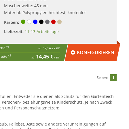
Maschenweite: 45 mm
Material: Polypropylen hochfest, knotenlos
Farben:
Lieferzeit:
11-13 Arbeitstage
*1
etto
12,14 €
/ m²
ab
KONFIGURIEREN
14,45 €
*2
rutto
/ m²
ab
Seiten:
1
üllen: Entweder sie dienen als Schutz für den Gartenteich
s Personen- beziehungsweise Kinderschutz. Je nach Zweck
en und Personenschutznetzen:
ub, Fallobst, Äste sowie andere Verunreinigungen auf,