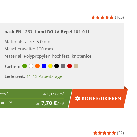
(105)
nach EN 1263-1 und DGUV-Regel 101-011
Materialstärke: 5,0 mm
Maschenweite: 100 mm
Material: Polypropylen hochfest, knotenlos
Farben:
Lieferzeit:
11-13 Arbeitstage
*1
etto
6,47 €
/ m²
ab
KONFIGURIEREN
7,70 €
*2
rutto
/ m²
ab
(32)