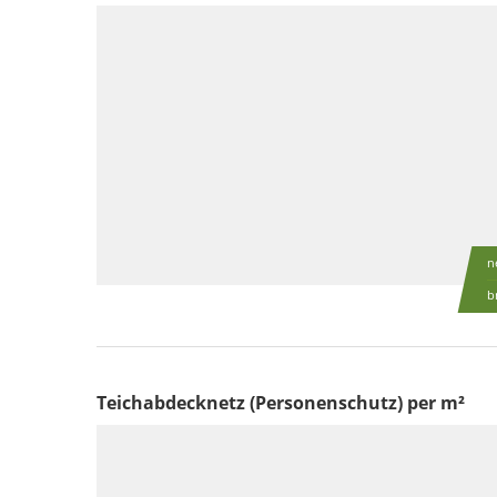
n
b
Teichabdecknetz (Personenschutz) per m²