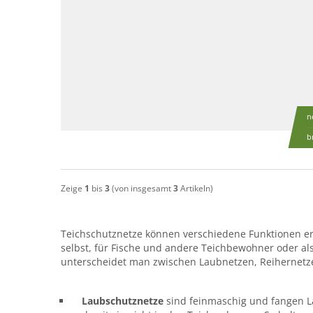
n
b
Zeige
1
bis
3
(von insgesamt
3
Artikeln)
Teichschutznetze können verschiedene Funktionen erf
selbst, für Fische und andere Teichbewohner oder al
unterscheidet man zwischen Laubnetzen, Reihernetz
Laubschutznetze
sind feinmaschig und fangen La