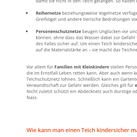
damit sie nicht in den Teich gelangen. So halten
Reihernetze
beziehungsweise Vogelnetze verfüg
Greifvögel und andere tierische Bedrohungen v
Personenschutznetze
beugen Unglücken vor und 
können, ohne dass das Wasser dabei zur Gefahr 
des Falles sicher auf. Um einen Teich kindersic
auf die Materialstärke an – sie macht das Teichn
Vor allem für
Familien mit Kleinkindern
stellen Perso
die im Ernstfall Leben retten kann. Aber auch wenn k
Teichschutznetz lohnen. Schließlich kann ein Gartent
Verwandtschaft zur Gefahr werden. Gleiches gilt für
Nicht zuletzt schützt ein Abdecknetz auch durstige o
Nass.
Wie kann man einen Teich kindersicher 