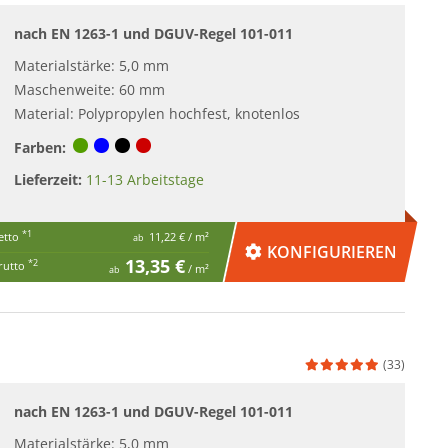
nach EN 1263-1 und DGUV-Regel 101-011
Materialstärke: 5,0 mm
Maschenweite: 60 mm
Material: Polypropylen hochfest, knotenlos
Farben:
Lieferzeit:
11-13 Arbeitstage
*1
etto
11,22 €
/ m²
ab
KONFIGURIEREN
13,35 €
*2
rutto
/ m²
ab
(33)
nach EN 1263-1 und DGUV-Regel 101-011
Materialstärke: 5,0 mm