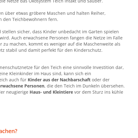
 die Netze das Ökosystem Teich intakt und sauber.
en über etwas gröbere Maschen und halten Reiher,
on den Teichbewohnern fern.
stellen sicher, dass Kinder unbedacht im Garten spielen
wird. Auch erwachsene Personen fangen die Netze im Falle
her zu machen, kommt es weniger auf die Maschenweite als
etz stabil und damit perfekt für den Kinderschutz.
nenschutznetze für den Teich eine sinnvolle Investition dar,
eine Kleinkinder im Haus sind, kann sich ein
eich auch für
Kinder aus der Nachbarschaft
oder der
erwachsene Personen
, die den Teich im Dunkeln übersehen.
der neugierige
Haus- und Kleintiere
vor dem Sturz ins kühle
machen?