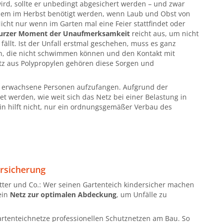
d, sollte er unbedingt abgesichert werden – und zwar
llem im Herbst benötigt werden, wenn Laub und Obst von
cht nur wenn im Garten mal eine Feier stattfindet oder
urzer Moment der Unaufmerksamkeit
reicht aus, um nicht
ällt. Ist der Unfall erstmal geschehen, muss es ganz
en, die nicht schwimmen können und den Kontakt mit
tz aus Polypropylen gehören diese Sorgen und
m erwachsene Personen aufzufangen. Aufgrund der
t werden, wie weit sich das Netz bei einer Belastung in
in hilft nicht, nur ein ordnungsgemäßer Verbau des
ersicherung
ter und Co.: Wer seinen Gartenteich kindersicher machen
ein
Netz zur optimalen Abdeckung
, um Unfälle zu
rtenteichnetze professionellen Schutznetzen am Bau. So