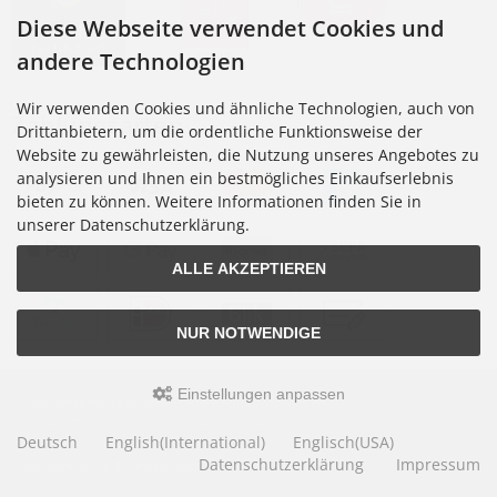
Diese Webseite verwendet Cookies und
andere Technologien
Wir verwenden Cookies und ähnliche Technologien, auch von
Zahlungsarten
Drittanbietern, um die ordentliche Funktionsweise der
Website zu gewährleisten, die Nutzung unseres Angebotes zu
analysieren und Ihnen ein bestmögliches Einkaufserlebnis
bieten zu können. Weitere Informationen finden Sie in
unserer Datenschutzerklärung.
ALLE AKZEPTIEREN
NUR NOTWENDIGE
Einstellungen anpassen
© 2026 Schutznetze24 GmbH • Alle Rechte vorbehalten
modified eCommerce Shopsoftware © 2009-2026
Deutsch
English(International)
Englisch(USA)
Design: construktiv GmbH
Datenschutzerklärung
Impressum
Programmierung & Umsetzung: Rehm Webdesign