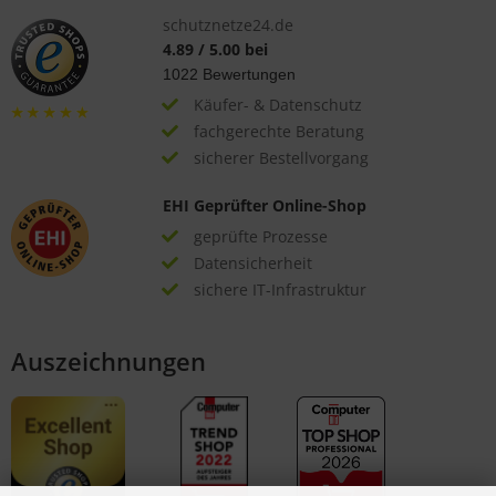
schutznetze24.de
4.89
/
5.00
bei
1022
Bewertungen
Käufer- & Datenschutz
fachgerechte Beratung
sicherer Bestellvorgang
EHI Geprüfter Online-Shop
geprüfte Prozesse
Datensicherheit
sichere IT-Infrastruktur
Auszeichnungen