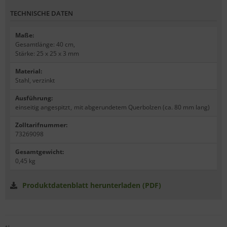
TECHNISCHE DATEN
Maße
:
Gesamtlänge: 40 cm,
Stärke: 25 x 25 x 3 mm
Material
:
Stahl, verzinkt
Ausführung
:
einseitig angespitzt
,
mit abgerundetem Querbolzen (ca. 80 mm lang)
Zolltarifnummer
:
73269098
Gesamtgewicht
:
0,45 kg
Produktdatenblatt herunterladen (PDF)