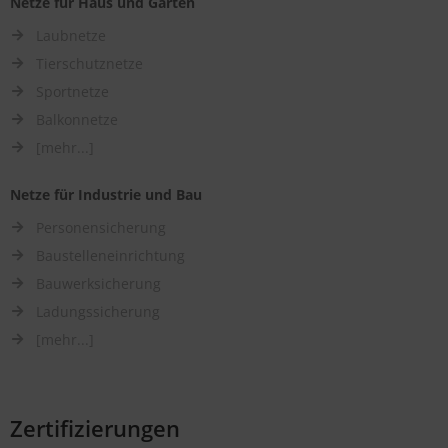
Netze für Haus und Garten
Laubnetze
Tierschutznetze
Sportnetze
Balkonnetze
[mehr...]
Netze für Industrie und Bau
Personensicherung
Baustelleneinrichtung
Bauwerksicherung
Ladungssicherung
[mehr...]
Zertifizierungen