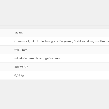
15 cm
Gummiseil, mit Umflechtung aus Polyester
,
Stahl, verzinkt
,
mit Umman
Ø 6,0 mm
mit einfachem Haken
,
geflochten
40169997
0,03 kg