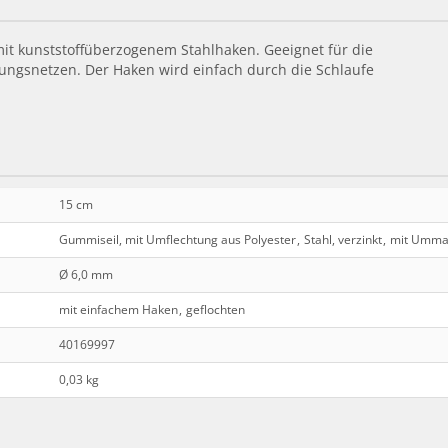
t kunststoffüberzogenem Stahlhaken. Geeignet für die
ungsnetzen. Der Haken wird einfach durch die Schlaufe
15 cm
Gummiseil, mit Umflechtung aus Polyester
,
Stahl, verzinkt
,
mit Umman
Ø 6,0 mm
mit einfachem Haken
,
geflochten
40169997
0,03 kg