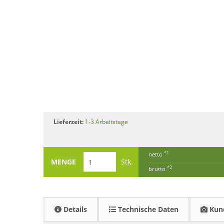
Lieferzeit:
1-3 Arbeitstage
*1
netto
MENGE
Stk.
*2
brutto
Details
Technische Daten
Kund