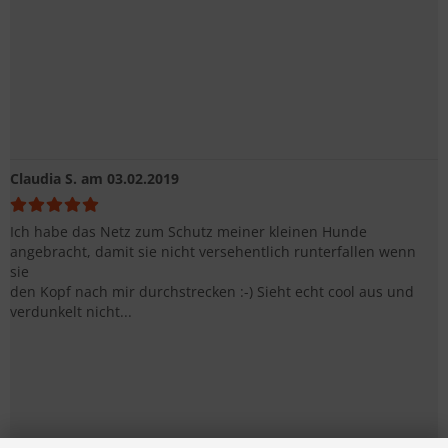
Claudia S.
am 03.02.2019
Ich habe das Netz zum Schutz meiner kleinen Hunde
angebracht, damit sie nicht versehentlich runterfallen wenn
sie
den Kopf nach mir durchstrecken :-) Sieht echt cool aus und
verdunkelt nicht...