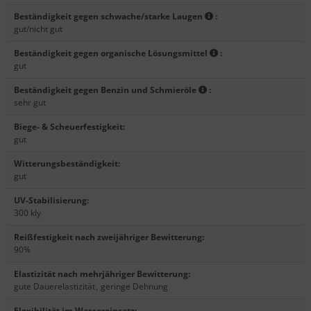
Beständigkeit gegen schwache/starke Laugen
:
gut/nicht gut
Beständigkeit gegen organische Lösungsmittel
:
gut
Beständigkeit gegen Benzin und Schmieröle
:
sehr gut
Biege- & Scheuerfestigkeit
:
gut
Witterungsbeständigkeit
:
gut
UV-Stabilisierung
:
300 kly
Reißfestigkeit nach zweijähriger Bewitterung
:
90%
Elastizität nach mehrjähriger Bewitterung
:
gute Dauerelastizität
,
geringe Dehnung
Flexibilität im Wassereinsatz
: