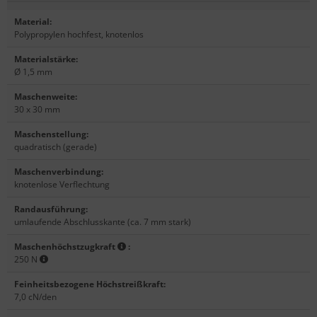
Material
:
Polypropylen hochfest, knotenlos
Materialstärke
:
Ø 1,5 mm
Maschenweite
:
30 x 30 mm
Maschenstellung
:
quadratisch (gerade)
Maschenverbindung
:
knotenlose Verflechtung
Randausführung
:
umlaufende Abschlusskante (ca. 7 mm stark)
Maschenhöchstzugkraft
:
250 N
Feinheitsbezogene Höchstreißkraft
:
7,0 cN/den