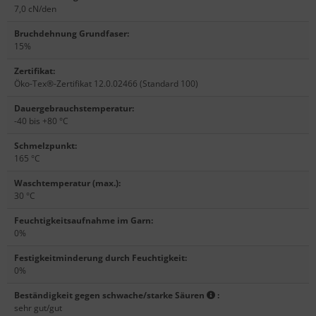
7,0 cN/den
Bruchdehnung Grundfaser
:
15%
Zertifikat
:
Öko-Tex®-Zertifikat 12.0.02466 (Standard 100)
Dauergebrauchstemperatur
:
-40 bis +80 °C
Schmelzpunkt
:
165 °C
Waschtemperatur (max.)
:
30 °C
Feuchtigkeitsaufnahme im Garn
:
0%
Festigkeitminderung durch Feuchtigkeit
:
0%
Beständigkeit gegen schwache/starke Säuren
:
sehr gut/gut