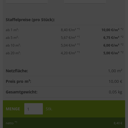
Staffelpreise (pro Stück):
*1
*2
ab 1 m²:
8,40 €/m²
10,00 €/m²
*1
*2
ab 5 m²:
5,67 €/m²
6,75 €/m²
*1
*2
ab 10 m²:
5,04 €/m²
6,00 €/m²
*1
*2
ab 20 m²:
4,20 €/m²
5,00 €/m²
Netzfläche:
1,00
m²
Preis pro m²:
10,00 €
Gesamtgewicht:
0,05
kg
MENGE
Stk.
*1
netto
8,40 €