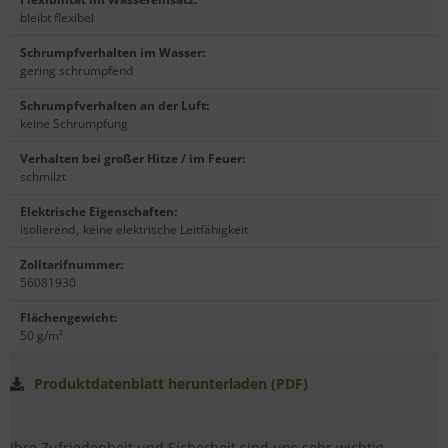
bleibt flexibel
Schrumpfverhalten im Wasser
:
gering schrumpfend
Schrumpfverhalten an der Luft
:
keine Schrumpfung
Verhalten bei großer Hitze / im Feuer
:
schmilzt
Elektrische Eigenschaften
:
isolierend
,
keine elektrische Leitfähigkeit
Zolltarifnummer
:
56081930
Flächengewicht
:
50 g/m²
Produktdatenblatt herunterladen (PDF)
Ihre Zufriedenheit und Sicherheit sind uns sehr wichtig.