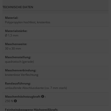
TECHNISCHE DATEN
Material
:
Polypropylen hochfest, knotenlos
Materialstärke
:
Ø 1,5 mm
Maschenweite
:
30 x 30 mm
Maschenstellung
:
quadratisch (gerade)
Maschenverbindung
:
knotenlose Verflechtung
Randausführung
:
umlaufende Abschlusskante (ca. 7 mm stark)
Maschenhöchstzugkraft
:
250 N
Feinheitsbezogene Höchstreißkraft
: