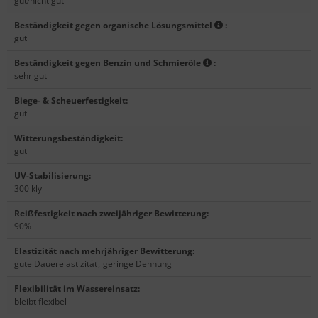
gut/nicht gut
Beständigkeit gegen organische Lösungsmittel
:
gut
Beständigkeit gegen Benzin und Schmieröle
:
sehr gut
Biege- & Scheuerfestigkeit
:
gut
Witterungsbeständigkeit
:
gut
UV-Stabilisierung
:
300 kly
Reißfestigkeit nach zweijähriger Bewitterung
:
90%
Elastizität nach mehrjähriger Bewitterung
:
gute Dauerelastizität
,
geringe Dehnung
Flexibilität im Wassereinsatz
:
bleibt flexibel