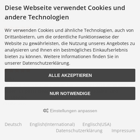
Diese Webseite verwendet Cookies und
andere Technologien
Detlef Dendorfer
am 20.07.2024
Wir verwenden Cookies und ähnliche Technologien, auch von
Die Netze sind sehr gut verarbeitet und eine super Qualität.
Drittanbietern, um die ordentliche Funktionsweise der
Wir sind sehr zufrieden und unsere Katze ist gesichert
Website zu gewährleisten, die Nutzung unseres Angebotes zu
danke für das tolle Produkt.
analysieren und Ihnen ein bestmögliches Einkaufserlebnis
bieten zu können. Weitere Informationen finden Sie in
Jens
am 07.08.2024
unserer Datenschutzerklärung.
ALLE AKZEPTIEREN
Hallo,
Ich habe das Netz für meinen Landcruiser HZJ78 anfertigen
lassen. Es passt ideal mit 180x50cm. Gute Qualität und
NUR NOTWENDIGE
passgenau.
Grüße Jens
Einstellungen anpassen
Deutsch
English(International)
Englisch(USA)
Datenschutzerklärung
Impressum