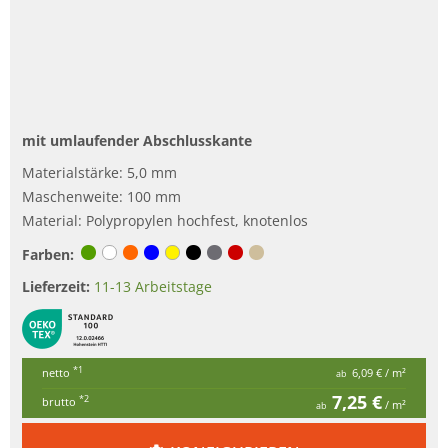
mit umlaufender Abschlusskante
Materialstärke: 5,0 mm
Maschenweite: 100 mm
Material: Polypropylen hochfest, knotenlos
Farben:
Lieferzeit:
11-13 Arbeitstage
*1
netto
6,09 €
/ m²
ab
7,25 €
*2
brutto
/ m²
ab