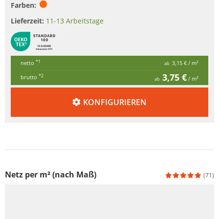
Farben:
Lieferzeit:
11-13 Arbeitstage
*1
netto
3,15 €
/ m²
ab
3,75 €
*2
brutto
/ m²
ab
KONFIGURIEREN
Netz per m² (nach Maß)
(71)