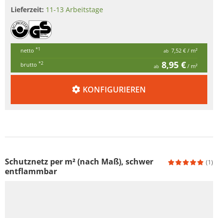
Lieferzeit:
11-13 Arbeitstage
*1
netto
7,52 €
/ m²
ab
8,95 €
*2
brutto
/ m²
ab
KONFIGURIEREN
Schutznetz per m² (nach Maß), schwer
(1)
entflammbar