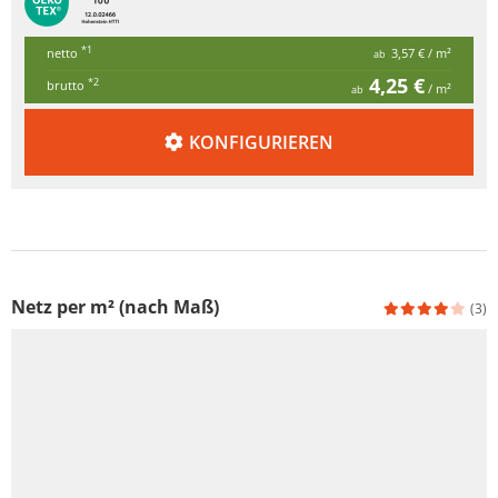
*1
netto
3,57 €
/ m²
ab
4,25 €
*2
brutto
/ m²
ab
KONFIGURIEREN
Netz per m² (nach Maß)
(3)