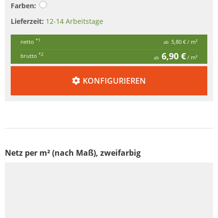
Farben:
Lieferzeit:
12-14 Arbeitstage
*1
netto
5,80 €
/ m²
ab
6,90 €
*2
brutto
/ m²
ab
KONFIGURIEREN
Netz per m² (nach Maß), zweifarbig