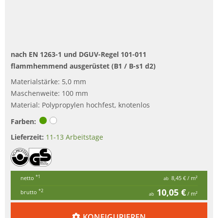
nach EN 1263-1 und DGUV-Regel 101-011
flammhemmend ausgerüstet (B1 /
B-s1 d2
)
Materialstärke: 5,0 mm
Maschenweite: 100 mm
Material: Polypropylen hochfest, knotenlos
Farben:
Lieferzeit:
11-13 Arbeitstage
*1
netto
8,45 €
/ m²
ab
10,05 €
*2
brutto
/ m²
ab
KONFIGURIEREN