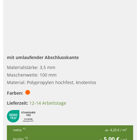
mit umlaufender Abschlusskante
Materialstärke: 3,5 mm
Maschenweite: 100 mm
Material: Polypropylen hochfest, knotenlos
Farben:
Lieferzeit:
12-14 Arbeitstage
*1
netto
4,20 €
/ m²
ab
5,00 €
*2
brutto
/ m²