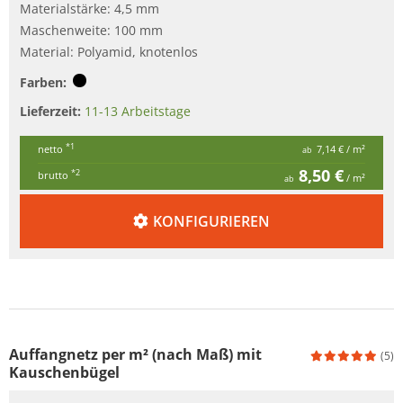
Materialstärke: 4,5 mm
Maschenweite: 100 mm
Material: Polyamid, knotenlos
Farben:
Lieferzeit:
11-13 Arbeitstage
*1
netto
7,14 €
/ m²
ab
8,50 €
*2
brutto
/ m²
ab
KONFIGURIEREN
Auffangnetz per m² (nach Maß) mit
(5)
Kauschenbügel