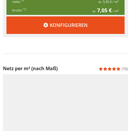
*1
netto
5,92 €
/ m²
ab
7,05 €
*2
brutto
/ m²
ab
KONFIGURIEREN
Netz per m² (nach Maß)
(70)