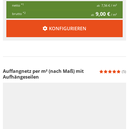
*1
netto
7,56 €
/ m²
ab
9,00 €
*2
brutto
/ m²
ab
KONFIGURIEREN
Auffangnetz per m² (nach Maß) mit
(5)
Aufhängeseilen