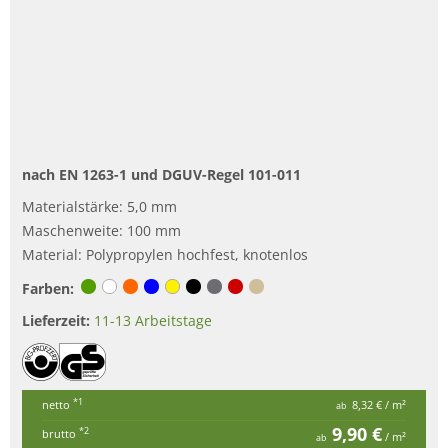
nach EN 1263-1 und DGUV-Regel 101-011
Materialstärke: 5,0 mm
Maschenweite: 100 mm
Material: Polypropylen hochfest, knotenlos
Farben:
Lieferzeit:
11-13 Arbeitstage
*1
netto
8,32 €
/ m²
ab
9,90 €
*2
brutto
/ m²
ab