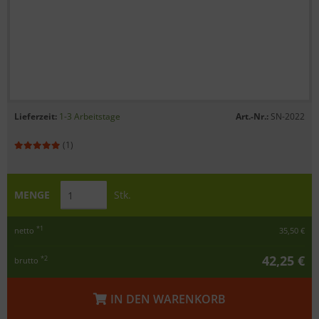
Lieferzeit:
1-3 Arbeitstage
Art.-Nr.:
SN-2022
(1)
MENGE
Stk.
*1
netto
35,50 €
42,25 €
*2
brutto
IN DEN WARENKORB