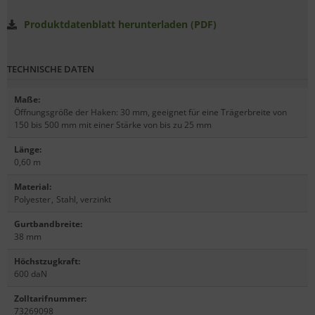
Produktdatenblatt herunterladen (PDF)
TECHNISCHE DATEN
Maße
:
Öffnungsgröße der Haken: 30 mm, geeignet für eine Trägerbreite von
150 bis 500 mm mit einer Stärke von bis zu 25 mm
Länge
:
0,60 m
Material
:
Polyester
,
Stahl, verzinkt
Gurtbandbreite
:
38 mm
Höchstzugkraft
:
600 daN
Zolltarifnummer
:
73269098