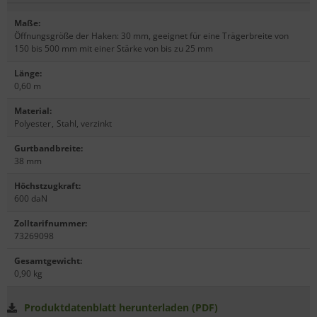
Maße
:
Öffnungsgröße der Haken: 30 mm, geeignet für eine Trägerbreite von
150 bis 500 mm mit einer Stärke von bis zu 25 mm
Länge
:
0,60 m
Material
:
Polyester
,
Stahl, verzinkt
Gurtbandbreite
:
38 mm
Höchstzugkraft
:
600 daN
Zolltarifnummer
:
73269098
Gesamtgewicht
:
0,90 kg
Produktdatenblatt herunterladen (PDF)