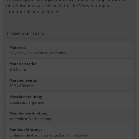
den Außeneinsatz als auch für die Verwendung in
Innenbereichen geeignet.
TECHNISCHE DATEN
Material
:
Polypropylen hochfest, knotenlos
Materialstärke
:
Ø 4,0 mm
Maschenweite
:
100 x 100 mm
Maschenstellung
:
quadratisch (gerade)
Maschenverbindung
:
knotenlose Verflechtung
Randausführung
:
umlaufende Abschlusskante (ca. 7 mm stark)