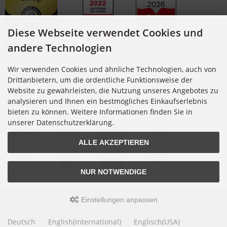
Diese Webseite verwendet Cookies und
andere Technologien
Wir verwenden Cookies und ähnliche Technologien, auch von
Zahlungsarten
Drittanbietern, um die ordentliche Funktionsweise der
Website zu gewährleisten, die Nutzung unseres Angebotes zu
analysieren und Ihnen ein bestmögliches Einkaufserlebnis
bieten zu können. Weitere Informationen finden Sie in
unserer Datenschutzerklärung.
ALLE AKZEPTIEREN
NUR NOTWENDIGE
Einstellungen anpassen
© 2026 Schutznetze24 GmbH • Alle Rechte vorbehalten
modified eCommerce Shopsoftware © 2009-2026
Deutsch
English(International)
Englisch(USA)
Design: construktiv GmbH