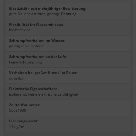
Elastizität nach mehrjähriger Bewitterung
:
gute Dauerelastizität
,
geringe Dehnung
Flexibilität im Wassereinsatz
:
bleibt flexibel
Schrumpfverhalten im Wasser
:
gering schrumpfend
Schrumpfverhalten an der Luft
:
keine Schrumpfung
Verhalten bei großer Hitze / im Feuer
:
schmilzt
Elektrische Eigenschaften
:
isolierend
,
keine elektrische Leitfähigkeit
Zolltarifnummer
:
56081930
Flächengewicht
:
110 g/m²