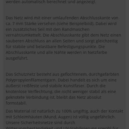
werden automatisch berechnet und angezeigt.
Das Netz wird mit einer umlaufenden Abschlusskante von
ca. 7 mm Stärke versehen (siehe Beispielbild). Dabei wird
ein zusätzliches Seil mit den Randmaschen
vernäht/umkettelt. Die Abschlusskante gibt dem Netz einen
sauberen Abschluss an allen Seiten und sorgt gleichzeitig
für stabile und belastbare Befestigungspunkte. Die
Abschlusskante und alle Nähte werden in Netzfarbe
ausgeführt.
Das Schutznetz besteht aus geflochtenem, durchgefärbten
Polypropylenfilamentgarn. Dabei handelt es sich um eine
äußerst reißfeste und stabile Kunstfaser. Durch die
knotenlose Verflechtung, die nicht weniger stabil als eine
geknotete Verbindung ist, bleibt das Netz absolut
formstabil.
Das Material ist natürlich zu 100% ungiftig, auch der Kontakt
mit Schleimhäuten (Mund, Augen) ist völlig ungefährlich.
Unsere Sicherheitsnetze sind durch
Witterungsbeständigkeit und UV-Stabilisierung sowohl für