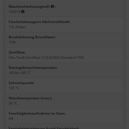
Maschenhöchstzugkraft
:
1600 N
Feinheitsbezogene Höchstreißkraft
:
7,0 cN/den
Bruchdehnung Grundfaser
:
15%
Zertifikat
:
Öko-Tex®-Zertifikat 12.0.02466 (Standard 100)
Dauergebrauchstemperatur
:
-40 bis +80 °C
Schmelzpunkt
:
165 °C
Waschtemperatur (max.)
:
30 °C
Feuchtigkeitsaufnahme im Garn
:
0%
Festigkeitminderung durch Feuchtigkeit
: