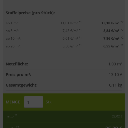
Staffelpreise (pro Stück):
*1
*2
ab 1 m²:
11,01 €/m²
13,10 €/m²
*1
*2
ab 5 m²:
7,43 €/m²
8,84 €/m²
*1
*2
ab 10 m²:
6,61 €/m²
7,86 €/m²
*1
*2
ab 20 m²:
5,50 €/m²
6,55 €/m²
Netzfläche:
1,00
m²
Preis pro m²:
13,10 €
Gesamtgewicht:
0,11
kg
MENGE
Stk.
*1
netto
22,02 €
*2