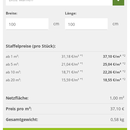
Breite:
Länge:
cm
cm
Staffelpreise (pro Stück):
*1
*2
ab 1 m²:
31,18 €/m²
37,10 €/m²
*1
*2
ab 5 m²:
21,04 €/m²
25,04 €/m²
*1
*2
ab 10 m²:
18,71 €/m²
22,26 €/m²
*1
*2
ab 20 m²:
15,59 €/m²
18,55 €/m²
Netzfläche:
1,00
m²
Preis pro m²:
37,10 €
Gesamtgewicht:
0,58
kg