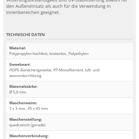
den Außeneinsatz als auch für die Verwendung in
Innenbereichen geeignet.
TECHNISCHE DATEN
Material
:
Polypropylen hochfest, knotenlos
,
Polyethylen
Gewebeart
:
HDPE-Bändchengewebe, PP-Monofilament, luft- und
wasserdurchlässig
Materialstärke
:
Ø 5,0 mm
Maschenweite
:
2 x 3 mm
,
45 x 45 mm
Maschenstellung
:
quadratisch (gerade)
Maschenverbindung
: