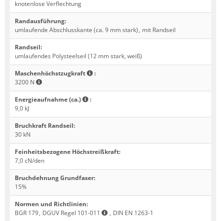
knotenlose Verflechtung
Randausführung
:
umlaufende Abschlusskante (ca. 9 mm stark)
,
mit Randseil
Randseil
:
umlaufendes Polysteelseil (12 mm stark, weiß)
Maschenhöchstzugkraft
:
3200 N
Energieaufnahme (ca.)
:
9,0 kJ
Bruchkraft Randseil
:
30 kN
Feinheitsbezogene Höchstreißkraft
:
7,0 cN/den
Bruchdehnung Grundfaser
:
15%
Normen und Richtlinien
:
BGR 179
,
DGUV Regel 101-011
,
DIN EN 1263-1