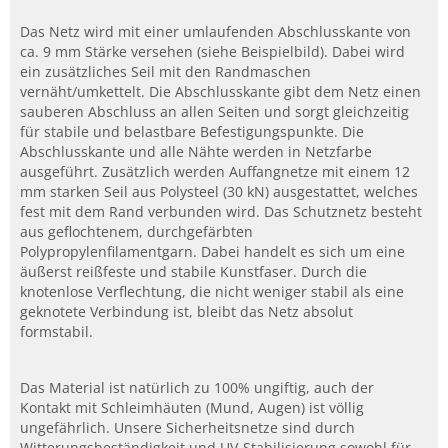
Das Netz wird mit einer umlaufenden Abschlusskante von
ca. 9 mm Stärke versehen (siehe Beispielbild). Dabei wird
ein zusätzliches Seil mit den Randmaschen
vernäht/umkettelt. Die Abschlusskante gibt dem Netz einen
sauberen Abschluss an allen Seiten und sorgt gleichzeitig
für stabile und belastbare Befestigungspunkte. Die
Abschlusskante und alle Nähte werden in Netzfarbe
ausgeführt. Zusätzlich werden Auffangnetze mit einem 12
mm starken Seil aus Polysteel (30 kN) ausgestattet, welches
fest mit dem Rand verbunden wird. Das Schutznetz besteht
aus geflochtenem, durchgefärbten
Polypropylenfilamentgarn. Dabei handelt es sich um eine
äußerst reißfeste und stabile Kunstfaser. Durch die
knotenlose Verflechtung, die nicht weniger stabil als eine
geknotete Verbindung ist, bleibt das Netz absolut
formstabil.
Das Material ist natürlich zu 100% ungiftig, auch der
Kontakt mit Schleimhäuten (Mund, Augen) ist völlig
ungefährlich. Unsere Sicherheitsnetze sind durch
Witterungsbeständigkeit und UV-Stabilisierung sowohl für