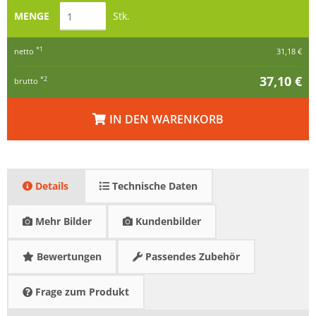
MENGE
Stk.
*1
netto
31,18 €
37,10 €
*2
brutto
IN DEN WARENKORB
Details
Technische Daten
Mehr Bilder
Kundenbilder
Bewertungen
Passendes Zubehör
Frage zum Produkt