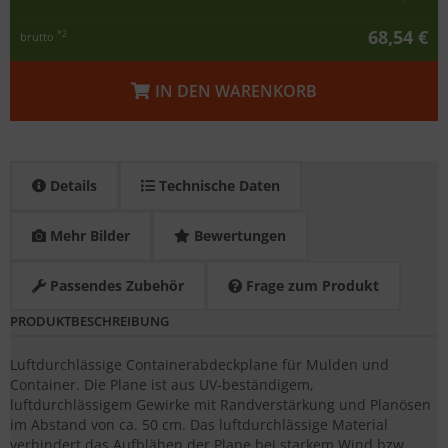
68,54 €
*2
brutto
IN DEN WARENKORB
Details
Technische Daten
Mehr Bilder
Bewertungen
Passendes Zubehör
Frage zum Produkt
PRODUKTBESCHREIBUNG
Luftdurchlässige Containerabdeckplane für Mulden und
Container. Die Plane ist aus UV-beständigem,
luftdurchlässigem Gewirke mit Randverstärkung und Planösen
im Abstand von ca. 50 cm. Das luftdurchlässige Material
verhindert das Aufblähen der Plane bei starkem Wind bzw.