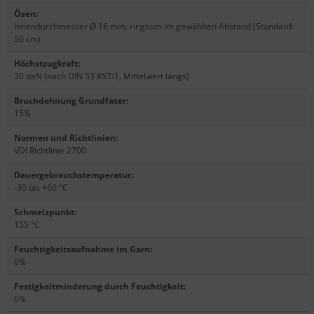
Ösen
:
Innendurchmesser Ø 16 mm, ringsum im gewählten Abstand (Standard:
50 cm)
Höchstzugkraft
:
30 daN (nach DIN 53 857/1, Mittelwert längs)
Bruchdehnung Grundfaser
:
15%
Normen und Richtlinien
:
VDI Richtlinie 2700
Dauergebrauchstemperatur
:
-30 bis +60 °C
Schmelzpunkt
:
155 °C
Feuchtigkeitsaufnahme im Garn
:
0%
Festigkeitminderung durch Feuchtigkeit
:
0%