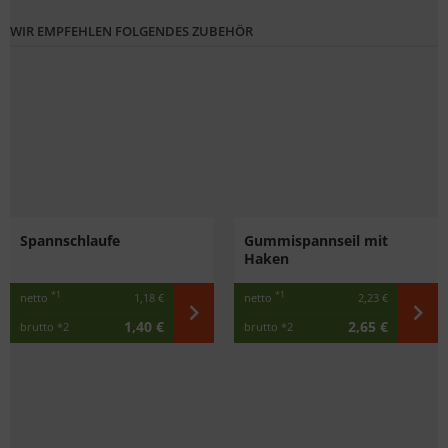
WIR EMPFEHLEN FOLGENDES ZUBEHÖR
Spannschlaufe
Gummispannseil mit
Haken
*1
*1
netto
1,18 €
netto
2,23 €
1,40 €
2,65 €
brutto
*2
brutto
*2