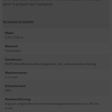
beim Transport der Container.
TECHNISCHE DATEN
Maße
:
3,50 x 5,00 m
Material
:
Polyethylen
Gewebeart
:
HDPE-Monofilament-Raschelgewirke, luft- und wasserdurchlässig
Maschenweite
:
2 x 3 mm
Schattierwert
:
50%
Randausführung
:
ringsum umgenäht und mit Verstärkungsband versehen (ca. 40 mm
breit)