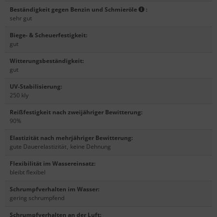
Beständigkeit gegen Benzin und Schmieröle
:
sehr gut
Biege- & Scheuerfestigkeit
:
gut
Witterungsbeständigkeit
:
gut
UV-Stabilisierung
:
250 kly
Reißfestigkeit nach zweijähriger Bewitterung
:
90%
Elastizität nach mehrjähriger Bewitterung
:
gute Dauerelastizität
,
keine Dehnung
Flexibilität im Wassereinsatz
:
bleibt flexibel
Schrumpfverhalten im Wasser
:
gering schrumpfend
Schrumpfverhalten an der Luft
: