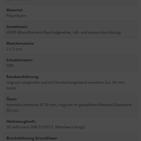
Material
:
Polyethylen
Gewebeart
:
HDPE-Monofilament-Raschelgewirke, luft- und wasserdurchlässig
Maschenweite
:
2 x 3 mm
Schattierwert
:
50%
Randausführung
:
ringsum umgenäht und mit Verstärkungsband versehen (ca. 40 mm
breit)
Ösen
:
Innendurchmesser Ø 16 mm, ringsum im gewählten Abstand (Standard:
50 cm)
Höchstzugkraft
:
30 daN (nach DIN 53 857/1, Mittelwert längs)
Bruchdehnung Grundfaser
: