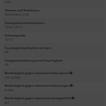
15%
Normen und Richtlinien
:
VDI Richtlinie 2700
Dauergebrauchstemperatur
:
-30 bis +60 °C
Schmelzpunkt
:
155 °C
Feuchtigkeitsaufnahme im Garn
:
0%
Festigkeitminderung durch Feuchtigkeit
:
0%
Beständigkeit gegen schwache/starke Säuren
:
sehr gut/gut
Beständigkeit gegen schwache/starke Laugen
:
gut/gut
Beständigkeit gegen organische Lösungsmittel
:
gut