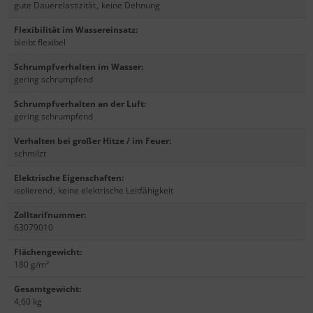
gute Dauerelastizität
,
keine Dehnung
Flexibilität im Wassereinsatz
:
bleibt flexibel
Schrumpfverhalten im Wasser
:
gering schrumpfend
Schrumpfverhalten an der Luft
:
gering schrumpfend
Verhalten bei großer Hitze / im Feuer
:
schmilzt
Elektrische Eigenschaften
:
isolierend
,
keine elektrische Leitfähigkeit
Zolltarifnummer
:
63079010
Flächengewicht
:
180 g/m²
Gesamtgewicht
:
4,60 kg