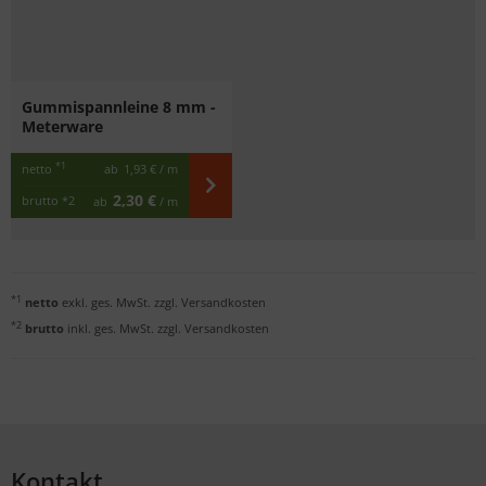
Gummispannleine 8 mm -
Meterware
*1
netto
ab
1,93 €
/ m
2,30 €
brutto
*2
ab
/ m
*1
netto
exkl. ges. MwSt. zzgl.
Versandkosten
*2
brutto
inkl. ges. MwSt. zzgl.
Versandkosten
Kontakt