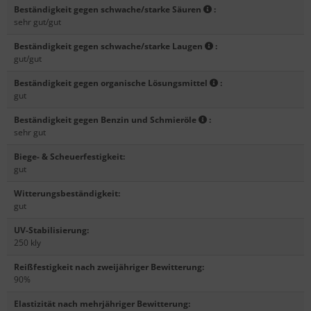
Beständigkeit gegen schwache/starke Säuren
:
sehr gut/gut
Beständigkeit gegen schwache/starke Laugen
:
gut/gut
Beständigkeit gegen organische Lösungsmittel
:
gut
Beständigkeit gegen Benzin und Schmieröle
:
sehr gut
Biege- & Scheuerfestigkeit
:
gut
Witterungsbeständigkeit
:
gut
UV-Stabilisierung
:
250 kly
Reißfestigkeit nach zweijähriger Bewitterung
:
90%
Elastizität nach mehrjähriger Bewitterung
: