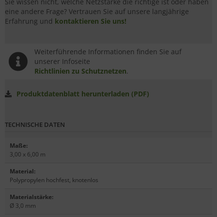
Sie wissen nicht, welche Netzstärke die richtige ist oder haben
eine andere Frage? Vertrauen Sie auf unsere langjährige
Erfahrung und
kontaktieren Sie uns!
Weiterführende Informationen finden Sie auf
unserer Infoseite
Richtlinien zu Schutznetzen
.
Produktdatenblatt herunterladen (PDF)
TECHNISCHE DATEN
Maße
:
3,00 x 6,00 m
Material
:
Polypropylen hochfest, knotenlos
Materialstärke
:
Ø 3,0 mm