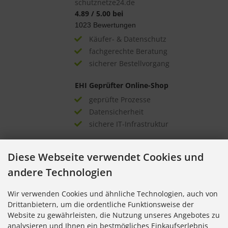
schutznetze24.de
4.89
/
5.00
bei
1023
Bewertungen
Käufer- & Datenschutz
fachgerechte Beratung
sicherer Bestellvorgang
EHI Geprüfter Online-Shop
geprüfte Prozesse
Datensicherheit
sichere IT-Infrastruktur
Auszeichnungen
Diese Webseite verwendet Cookies und
andere Technologien
Wir verwenden Cookies und ähnliche Technologien, auch von
Drittanbietern, um die ordentliche Funktionsweise der
Website zu gewährleisten, die Nutzung unseres Angebotes zu
analysieren und Ihnen ein bestmögliches Einkaufserlebnis