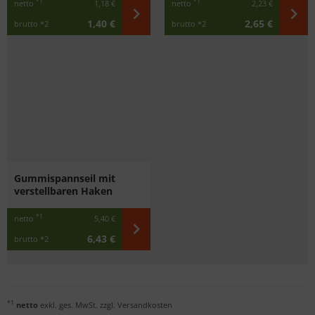
*1
*1
netto
1,18 €
netto
2,23 €
1,40 €
2,65 €
brutto
*2
brutto
*2
Gummispannseil mit
verstellbaren Haken
*1
netto
5,40 €
6,43 €
brutto
*2
*1
netto
exkl. ges. MwSt. zzgl.
Versandkosten