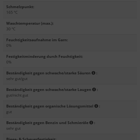
Schmelzpunkt
:
165 °C
Waschtemperatur (max.)
:
30 °C
Feuchtigkeitsaufnahme im Garn
:
0%
Festigkeitminderung durch Feuchtigkeit
:
0%
Beständigkeit gegen schwache/starke Säuren
:
sehr gut/gut
Beständigkeit gegen schwache/starke Laugen
:
gut/nicht gut
Beständigkeit gegen organische Lösungsmittel
:
gut
Beständigkeit gegen Benzin und Schmieröle
:
sehr gut
Biege- & Scheuerfestigkeit
: