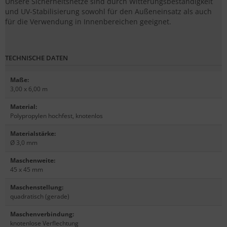
Unsere Sicherheitsnetze sind durch Witterungsbeständigkeit
und UV-Stabilisierung sowohl für den Außeneinsatz als auch
für die Verwendung in Innenbereichen geeignet.
TECHNISCHE DATEN
Maße
:
3,00 x 6,00 m
Material
:
Polypropylen hochfest, knotenlos
Materialstärke
:
Ø 3,0 mm
Maschenweite
:
45 x 45 mm
Maschenstellung
:
quadratisch (gerade)
Maschenverbindung
:
knotenlose Verflechtung