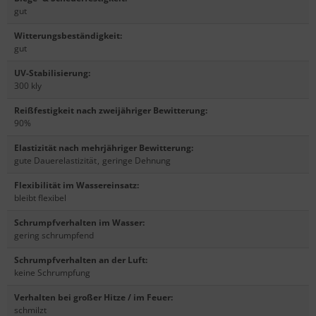
gut
Witterungsbeständigkeit
:
gut
UV-Stabilisierung
:
300 kly
Reißfestigkeit nach zweijähriger Bewitterung
:
90%
Elastizität nach mehrjähriger Bewitterung
:
gute Dauerelastizität
,
geringe Dehnung
Flexibilität im Wassereinsatz
:
bleibt flexibel
Schrumpfverhalten im Wasser
:
gering schrumpfend
Schrumpfverhalten an der Luft
:
keine Schrumpfung
Verhalten bei großer Hitze / im Feuer
:
schmilzt