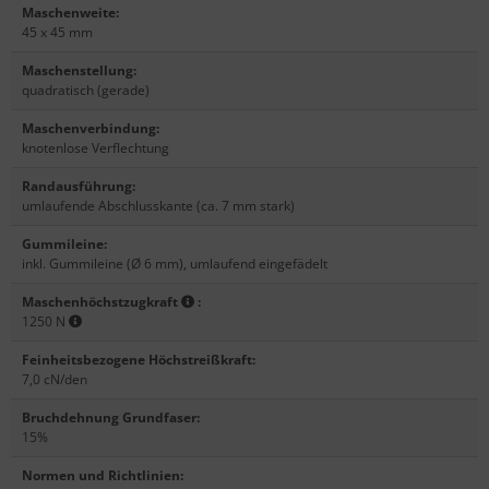
Maschenweite
:
45 x 45 mm
Maschenstellung
:
quadratisch (gerade)
Maschenverbindung
:
knotenlose Verflechtung
Randausführung
:
umlaufende Abschlusskante (ca. 7 mm stark)
Gummileine
:
inkl. Gummileine (Ø 6 mm), umlaufend eingefädelt
Maschenhöchstzugkraft
:
1250 N
Feinheitsbezogene Höchstreißkraft
:
7,0 cN/den
Bruchdehnung Grundfaser
:
15%
Normen und Richtlinien
: