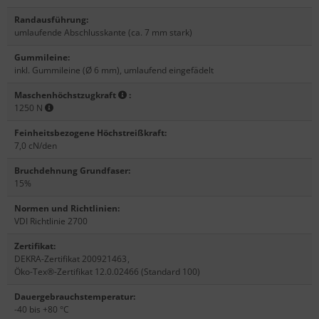
Randausführung
:
umlaufende Abschlusskante (ca. 7 mm stark)
Gummileine
:
inkl. Gummileine (Ø 6 mm), umlaufend eingefädelt
Maschenhöchstzugkraft
:
1250 N
Feinheitsbezogene Höchstreißkraft
:
7,0 cN/den
Bruchdehnung Grundfaser
:
15%
Normen und Richtlinien
:
VDI Richtlinie 2700
Zertifikat
:
DEKRA-Zertifikat 200921463
,
Öko-Tex®-Zertifikat 12.0.02466 (Standard 100)
Dauergebrauchstemperatur
:
-40 bis +80 °C