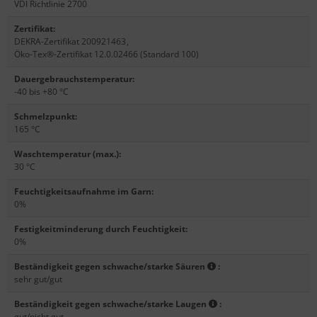
VDI Richtlinie 2700
Zertifikat
:
DEKRA-Zertifikat 200921463
,
Öko-Tex®-Zertifikat 12.0.02466 (Standard 100)
Dauergebrauchstemperatur
:
-40 bis +80 °C
Schmelzpunkt
:
165 °C
Waschtemperatur (max.)
:
30 °C
Feuchtigkeitsaufnahme im Garn
:
0%
Festigkeitminderung durch Feuchtigkeit
:
0%
Beständigkeit gegen schwache/starke Säuren
:
sehr gut/gut
Beständigkeit gegen schwache/starke Laugen
:
gut/nicht gut