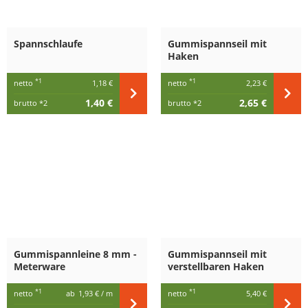
Spannschlaufe
Gummispannseil mit
Haken
*1
*1
netto
1,18 €
netto
2,23 €
1,40 €
2,65 €
brutto
*2
brutto
*2
Gummispannleine 8 mm -
Gummispannseil mit
Meterware
verstellbaren Haken
*1
*1
netto
ab
1,93 €
/ m
netto
5,40 €