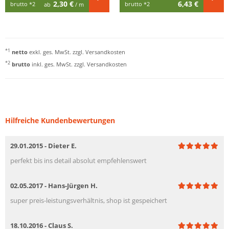
2,30 €
6,43 €
brutto
*2
brutto
*2
ab
/ m
*1
netto
exkl. ges. MwSt. zzgl.
Versandkosten
*2
brutto
inkl. ges. MwSt. zzgl.
Versandkosten
Hilfreiche Kundenbewertungen
29.01.2015 - Dieter E.
perfekt bis ins detail absolut empfehlenswert
02.05.2017 - Hans-Jürgen H.
super preis-leistungsverhältnis, shop ist gespeichert
18.10.2016 - Claus S.