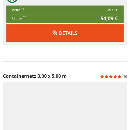
*1
netto
45,45 €
54,09 €
*2
brutto
DETAILS
Containernetz 3,00 x 5,00 m
(6)