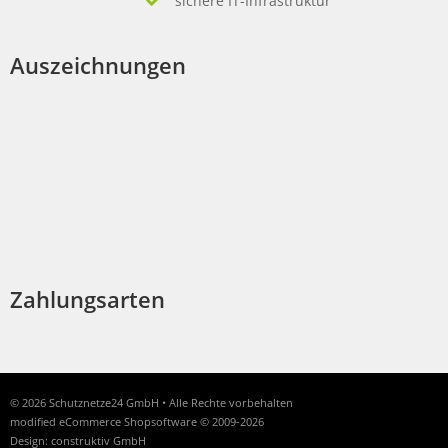
sichere IT-Infrastruktur
Auszeichnungen
Zahlungsarten
© 2026 Schutznetze24 GmbH • Alle Rechte vorbehalten
modified eCommerce Shopsoftware © 2009-2026
Design: construktiv GmbH