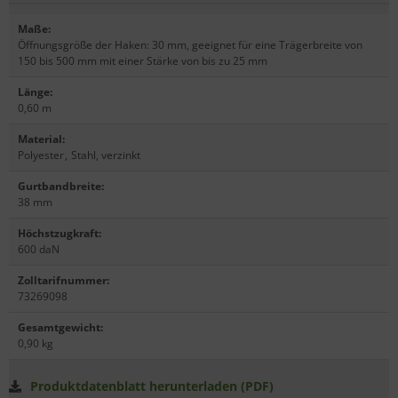
Maße
:
Öffnungsgröße der Haken: 30 mm, geeignet für eine Trägerbreite von
150 bis 500 mm mit einer Stärke von bis zu 25 mm
Länge
:
0,60 m
Material
:
Polyester
,
Stahl, verzinkt
Gurtbandbreite
:
38 mm
Höchstzugkraft
:
600 daN
Zolltarifnummer
:
73269098
Gesamtgewicht
:
0,90 kg
Produktdatenblatt herunterladen (PDF)