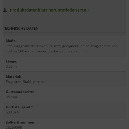
Produktdatenblatt herunterladen (PDF)
TECHNISCHE DATEN
Maße
:
Öffnungsgröße der Haken: 30 mm, geeignet für eine Trägerbreite von
150 bis 500 mm mit einer Stärke von bis zu 25 mm
Länge
:
0,60 m
Material
:
Polyester
,
Stahl, verzinkt
Gurtbandbreite
:
38 mm
Höchstzugkraft
:
600 daN
Zolltarifnummer
:
73269098