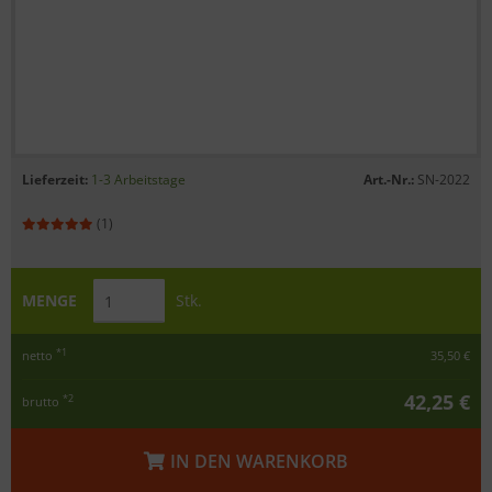
Lieferzeit:
1-3 Arbeitstage
Art.-Nr.:
SN-2022
(1)
MENGE
Stk.
*1
netto
35,50 €
42,25 €
*2
brutto
IN DEN WARENKORB