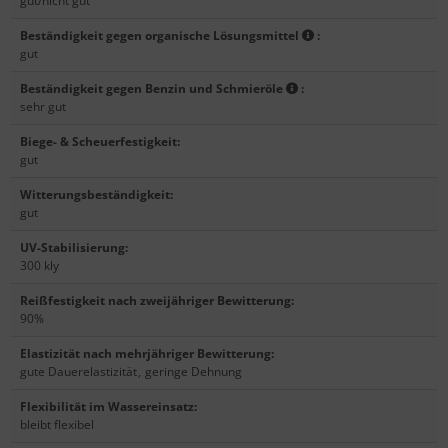
gut/nicht gut
Beständigkeit gegen organische Lösungsmittel
:
gut
Beständigkeit gegen Benzin und Schmieröle
:
sehr gut
Biege- & Scheuerfestigkeit
:
gut
Witterungsbeständigkeit
:
gut
UV-Stabilisierung
:
300 kly
Reißfestigkeit nach zweijähriger Bewitterung
:
90%
Elastizität nach mehrjähriger Bewitterung
:
gute Dauerelastizität
,
geringe Dehnung
Flexibilität im Wassereinsatz
:
bleibt flexibel