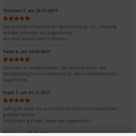
Thorsten S.
am 26.07.2017
Die Qualität entspricht der Beschreibung, die Lieferung
erfolgte schneller als angekündigt.
Wir sind wieder sehr zufrieden.
Peter R.
am 14.03.2017
Das Netz ist ausgezeichnet. Die Qualität passt, die
Verarbeitung bis zur Lieferung ist alles empfehlenswert.
Superfirma!
Franz T.
am 01.11.2017
Sehr gute Ware die auch sehr schnell und unkompliziert
geliefert wurde.
Erfüllt sehr gut den Zweck des Vogelschutz.
Dirk M.
am 29.09.2021