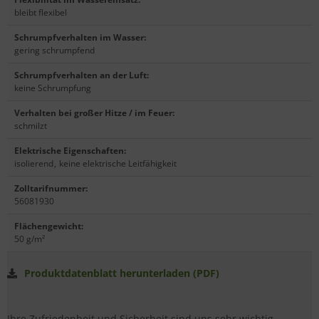
bleibt flexibel
Schrumpfverhalten im Wasser
:
gering schrumpfend
Schrumpfverhalten an der Luft
:
keine Schrumpfung
Verhalten bei großer Hitze / im Feuer
:
schmilzt
Elektrische Eigenschaften
:
isolierend
,
keine elektrische Leitfähigkeit
Zolltarifnummer
:
56081930
Flächengewicht
:
50 g/m²
Produktdatenblatt herunterladen (PDF)
Ihre Zufriedenheit und Sicherheit sind uns sehr wichtig.