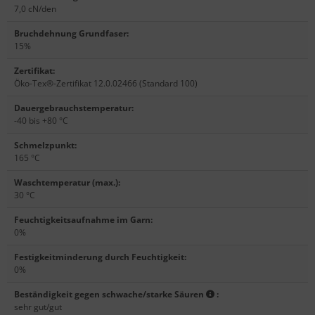
7,0 cN/den
Bruchdehnung Grundfaser
:
15%
Zertifikat
:
Öko-Tex®-Zertifikat 12.0.02466 (Standard 100)
Dauergebrauchstemperatur
:
-40 bis +80 °C
Schmelzpunkt
:
165 °C
Waschtemperatur (max.)
:
30 °C
Feuchtigkeitsaufnahme im Garn
:
0%
Festigkeitminderung durch Feuchtigkeit
:
0%
Beständigkeit gegen schwache/starke Säuren
:
sehr gut/gut