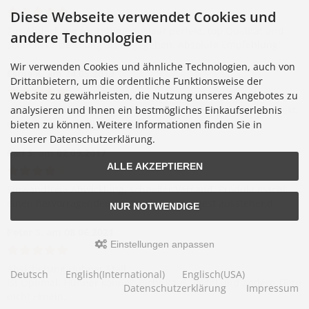
Diese Webseite verwendet Cookies und
Zur Abdeckung für Hühnerauslauf perfekt, top Qualität und
andere Technologien
schnellere Lieferung als angegeben. Absolute Empfehlung!
Wir verwenden Cookies und ähnliche Technologien, auch von
Esme K.
am 24.05.2019
Drittanbietern, um die ordentliche Funktionsweise der
Website zu gewährleisten, die Nutzung unseres Angebotes zu
analysieren und Ihnen ein bestmögliches Einkaufserlebnis
Ich benutze das Netz als "Dach" einer Voliere: es passt perfekt,
ist stabil und erfüllt seinen Zweck hervorragend.
bieten zu können. Weitere Informationen finden Sie in
unserer Datenschutzerklärung.
Ralf S.
am 02.09.2017
ALLE AKZEPTIEREN
Einwandfreie Abwicklung, schneller Versand, Produkt macht
einen hervorragenden Eindruck. Langzeittest ausstehend.
NUR NOTWENDIGE
Peter S.
am 08.06.2021
Einstellungen anpassen
Absicherung Hühner Stall.
Deutsch
English(International)
Englisch(USA)
Ist Optimal. Hühner können nicht Raus, Vögel und andere Tiere
Datenschutzerklärung
Impressum
nicht Hinein.