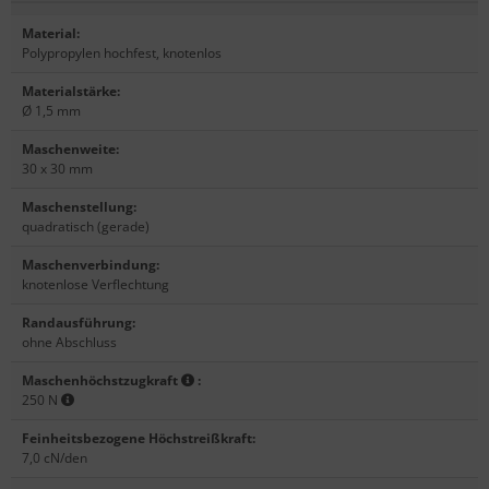
Material
:
Polypropylen hochfest, knotenlos
Materialstärke
:
Ø 1,5 mm
Maschenweite
:
30 x 30 mm
Maschenstellung
:
quadratisch (gerade)
Maschenverbindung
:
knotenlose Verflechtung
Randausführung
:
ohne Abschluss
Maschenhöchstzugkraft
:
250 N
Feinheitsbezogene Höchstreißkraft
:
7,0 cN/den