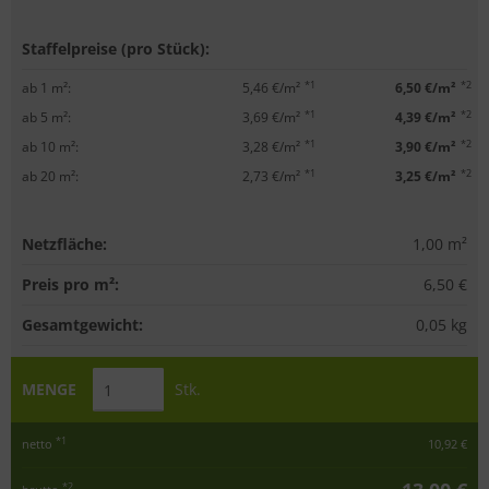
Staffelpreise (pro Stück):
*1
*2
ab 1 m²:
5,46 €/m²
6,50 €/m²
*1
*2
ab 5 m²:
3,69 €/m²
4,39 €/m²
*1
*2
ab 10 m²:
3,28 €/m²
3,90 €/m²
*1
*2
ab 20 m²:
2,73 €/m²
3,25 €/m²
Netzfläche:
1,00
m²
Preis pro m²:
6,50 €
Gesamtgewicht:
0,05
kg
MENGE
Stk.
*1
netto
10,92 €
*2