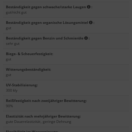
Beständigkeit gegen schwache/starke Laugen
:
gut/nicht gut
Beständigkeit gegen organische Lösungsmittel
:
gut
Beständigkeit gegen Benzin und Schmieröle
:
sehr gut
Biege- & Scheuerfestigkeit
:
gut
Witterungsbeständigkeit
:
gut
UV-Stabilisierung
:
300 kly
Reißfestigkeit nach zweijähriger Bewitterung
:
90%
Elastizität nach mehrjähriger Bewitterung
:
gute Dauerelastizität
,
geringe Dehnung
Flexibilität im Wassereinsatz
: