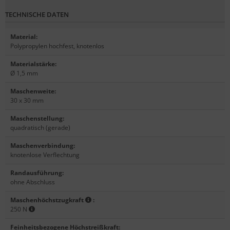
TECHNISCHE DATEN
Material
:
Polypropylen hochfest, knotenlos
Materialstärke
:
Ø 1,5 mm
Maschenweite
:
30 x 30 mm
Maschenstellung
:
quadratisch (gerade)
Maschenverbindung
:
knotenlose Verflechtung
Randausführung
:
ohne Abschluss
Maschenhöchstzugkraft
:
250 N
Feinheitsbezogene Höchstreißkraft
: