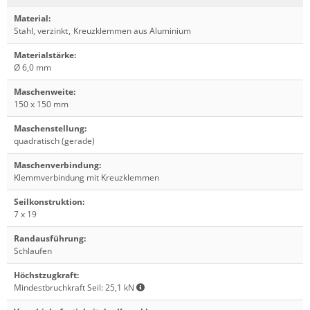
Material
:
Stahl, verzinkt
,
Kreuzklemmen aus Aluminium
Materialstärke
:
Ø 6,0 mm
Maschenweite
:
150 x 150 mm
Maschenstellung
:
quadratisch (gerade)
Maschenverbindung
:
Klemmverbindung mit Kreuzklemmen
Seilkonstruktion
:
7 x 19
Randausführung
:
Schlaufen
Höchstzugkraft
:
Mindestbruchkraft Seil: 25,1 kN