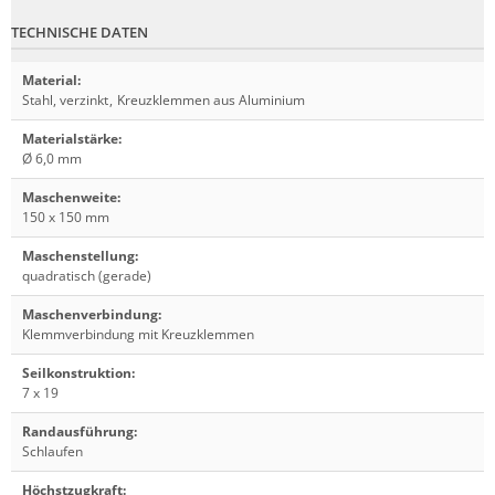
TECHNISCHE DATEN
Material
:
Stahl, verzinkt
,
Kreuzklemmen aus Aluminium
Materialstärke
:
Ø 6,0 mm
Maschenweite
:
150 x 150 mm
Maschenstellung
:
quadratisch (gerade)
Maschenverbindung
:
Klemmverbindung mit Kreuzklemmen
Seilkonstruktion
:
7 x 19
Randausführung
:
Schlaufen
Höchstzugkraft
: