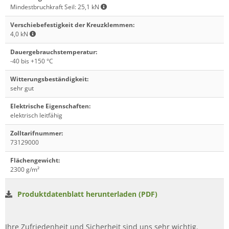
Mindestbruchkraft Seil: 25,1 kN
Verschiebefestigkeit der Kreuzklemmen
:
4,0 kN
Dauergebrauchstemperatur
:
-40 bis +150 °C
Witterungsbeständigkeit
:
sehr gut
Elektrische Eigenschaften
:
elektrisch leitfähig
Zolltarifnummer
:
73129000
Flächengewicht
:
2300 g/m²
Produktdatenblatt herunterladen (PDF)
Ihre Zufriedenheit und Sicherheit sind uns sehr wichtig.