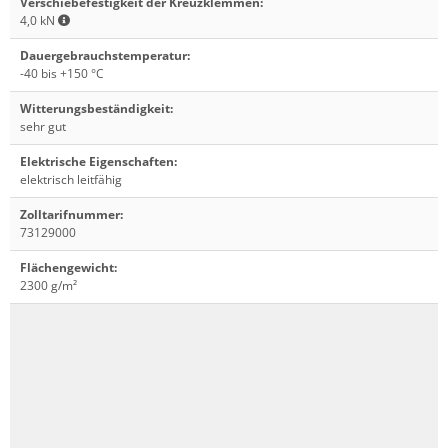
Verschiebefestigkeit der Kreuzklemmen
:
4,0 kN
Dauergebrauchstemperatur
:
-40 bis +150 °C
Witterungsbeständigkeit
:
sehr gut
Elektrische Eigenschaften
:
elektrisch leitfähig
Zolltarifnummer
:
73129000
Flächengewicht
:
2300 g/m²