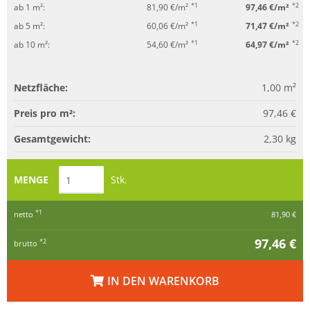
*1
*2
ab 1 m²:
81,90 €/m²
97,46 €/m²
*1
*2
ab 5 m²:
60,06 €/m²
71,47 €/m²
*1
*2
ab 10 m²:
54,60 €/m²
64,97 €/m²
Netzfläche:
1,00
m²
Preis pro m²:
97,46 €
Gesamtgewicht:
2,30
kg
MENGE
Stk.
*1
netto
81,90 €
97,46 €
*2
brutto
IN DEN WARENKORB