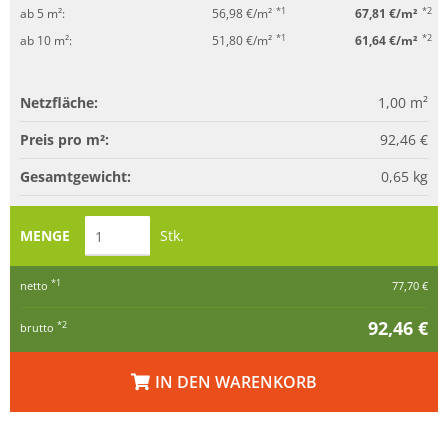
*1
*2
ab 5 m²:
56,98 €/m²
67,81 €/m²
*1
*2
ab 10 m²:
51,80 €/m²
61,64 €/m²
Netzfläche:
1,00
m²
Preis pro m²:
92,46 €
Gesamtgewicht:
0,65
kg
MENGE
Stk.
*1
netto
77,70 €
92,46 €
*2
brutto
IN DEN WARENKORB