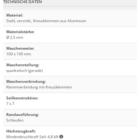
TECHNISCHE DATEN
Material
:
Stahl, verzinkt
,
Kreuzklemmen aus Aluminium
Materialstärke
:
Ø 2,5 mm
Maschenweite
:
100 x 100 mm
Maschenstellung
:
quadratisch (gerade)
Maschenverbindung
:
Klemmverbindung mit Kreuzklemmen
Seilkonstruktion
:
7 x 7
Randausführung
:
Schlaufen
Höchstzugkraft
:
Mindestbruchkraft Seil: 4,8 kN