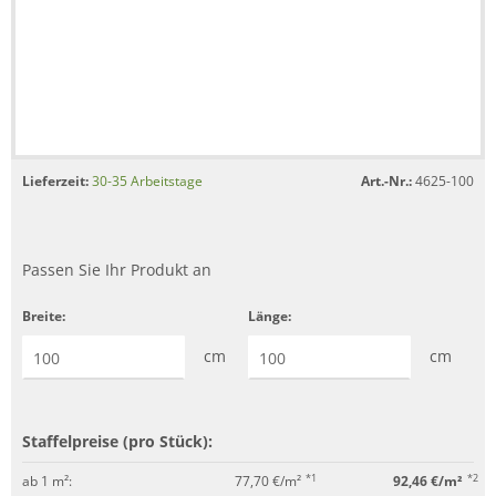
Lieferzeit:
30-35 Arbeitstage
Art.-Nr.:
4625-100
Passen Sie Ihr Produkt an
Breite:
Länge:
cm
cm
Staffelpreise (pro Stück):
*1
*2
ab 1 m²:
77,70 €/m²
92,46 €/m²