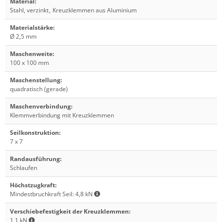
Material
:
Stahl, verzinkt
,
Kreuzklemmen aus Aluminium
Materialstärke
:
Ø 2,5 mm
Maschenweite
:
100 x 100 mm
Maschenstellung
:
quadratisch (gerade)
Maschenverbindung
:
Klemmverbindung mit Kreuzklemmen
Seilkonstruktion
:
7 x 7
Randausführung
:
Schlaufen
Höchstzugkraft
:
Mindestbruchkraft Seil: 4,8 kN
Verschiebefestigkeit der Kreuzklemmen
:
1,1 kN