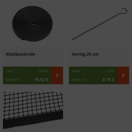
Klettbandrolle
Hering 25 cm
*1
*1
netto
15,65 €
netto
0,59 €
18,62 €
0,70 €
brutto
*2
brutto
*2