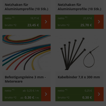
Netzhaken für
Netzhaken für
Aluminiumprofile (10 Stk.)
Aluminiumprofile (10 Stk.)
*1
*1
netto
19,71 €
netto
21,67 €
23,45 €
25,78 €
brutto
*2
brutto
*2
Befestigungsleine 3 mm -
Kabelbinder 7,8 x 300 mm
Meterware
*1
*1
netto
ab
0,25 €
/ m
netto
0,25 €
0,30 €
0,30 €
brutto
*2
brutto
*2
ab
/ m