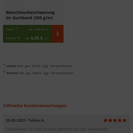
Bleischnurbeschwerung
im Gurtband (200 g/m)
*1
netto
ab
5,84 €
/ m
6,95 €
brutto
*2
ab
/ m
*1
netto
exkl. ges. MwSt. zzgl.
Versandkosten
*2
brutto
inkl. ges. MwSt. zzgl.
Versandkosten
Hilfreiche Kundenbewertungen
20.05.2023 - Tobias A.
Fussballnetz ist nach Massen geliefert worden wie bestellt!