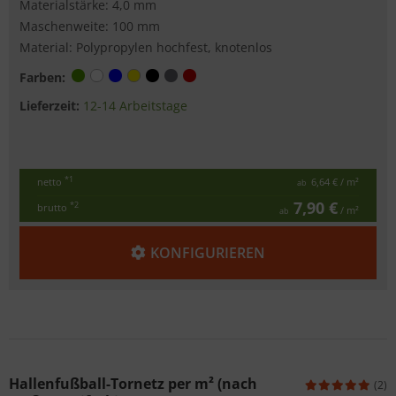
Materialstärke: 4,0 mm
Maschenweite: 100 mm
Material: Polypropylen hochfest, knotenlos
Farben:
Lieferzeit:
12-14 Arbeitstage
*1
netto
6,64 €
/ m²
ab
7,90 €
*2
brutto
/ m²
ab
KONFIGURIEREN
Hallenfußball-Tornetz per m² (nach
(2)