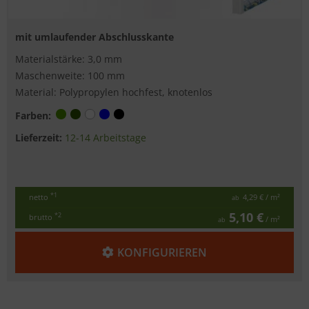
mit umlaufender Abschlusskante
Materialstärke: 3,0 mm
Maschenweite: 100 mm
Material: Polypropylen hochfest, knotenlos
Farben:
Lieferzeit:
12-14 Arbeitstage
*1
netto
4,29 €
/ m²
ab
5,10 €
*2
brutto
/ m²
ab
KONFIGURIEREN