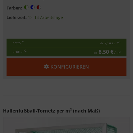
Farben:
Lieferzeit:
12-14 Arbeitstage
*1
netto
7,14 €
/ m²
ab
8,50 €
*2
brutto
/ m²
ab
KONFIGURIEREN
Hallenfußball-Tornetz per m² (nach Maß)