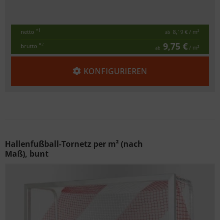
*1
netto
8,19 €
/ m²
ab
9,75 €
*2
brutto
/ m²
ab
KONFIGURIEREN
Hallenfußball-Tornetz per m² (nach
Maß), bunt