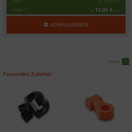
*1
netto
9,29 €
/ m²
ab
11,05 €
*2
brutto
/ m²
ab
KONFIGURIEREN
Seiten:
1
Passendes Zubehör