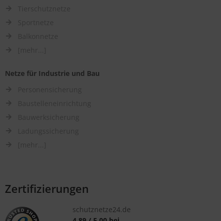
Tierschutznetze
Sportnetze
Balkonnetze
[mehr...]
Netze für Industrie und Bau
Personensicherung
Baustelleneinrichtung
Bauwerksicherung
Ladungssicherung
[mehr...]
Zertifizierungen
schutznetze24.de
4.89
/
5.00
bei