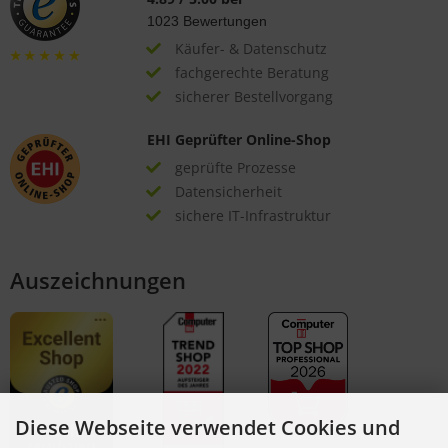
1023
Bewertungen
Käufer- & Datenschutz
fachgerechte Beratung
sicherer Bestellvorgang
EHI Geprüfter Online-Shop
geprüfte Prozesse
Datensicherheit
sichere IT-Infrastruktur
Auszeichnungen
Diese Webseite verwendet Cookies und