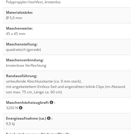
Polypropylen hochfest, knotenlos
Materialstärke
:
Ø 5,0 mm
Maschenweite
:
45 x 45 mm
Maschenstellung
:
quadratisch (gerade)
Maschenverbindung
:
knotenlose Verflechtung
Randausführung
:
umlaufende Abschlusskante (ca. 9 mm stark)
,
mit angeketteltem Einfass-Seil und angenähten Isilink-Clips (im Abstand
von max. 75 cm, Länge ca. 60 cm)
Maschenhöchstzugkraft
:
3200 N
Energieaufnahme (ca.)
:
9,0 kJ