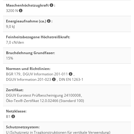
Maschenhöchstzugkraft
:
3200 N
Energieaufnahme (ca.)
:
9,0 kJ
Feinheitsbezogene Höchstreißkraft
:
7,0 cN/den
Bruchdehnung Grundfaser
:
15%
Normen und Richtlinien
:
BGR 179
,
DGUV Information 201-011
,
DGUV Information 201-023
,
DIN EN 1263-1
Zertifikat
:
DGUV Eurotest Prüfbescheinigung 24100008
,
Öko-Tex®-Zertifikat 12.0.02466 (Standard 100)
Netzklasse
:
B1
Schutznetzsystem
:
U (Schutznetz in Tragkonstruktionen für vertikale Verwendung)