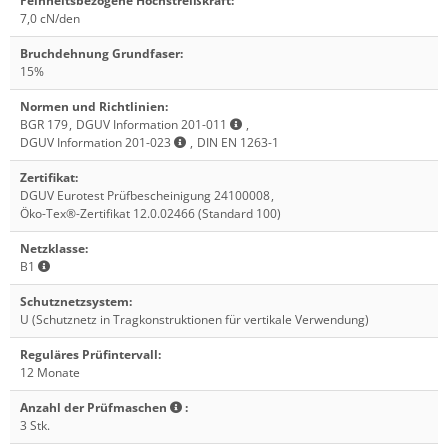
Feinheitsbezogene Höchstreißkraft
:
7,0 cN/den
Bruchdehnung Grundfaser
:
15%
Normen und Richtlinien
:
BGR 179
,
DGUV Information 201-011
,
DGUV Information 201-023
,
DIN EN 1263-1
Zertifikat
:
DGUV Eurotest Prüfbescheinigung 24100008
,
Öko-Tex®-Zertifikat 12.0.02466 (Standard 100)
Netzklasse
:
B1
Schutznetzsystem
:
U (Schutznetz in Tragkonstruktionen für vertikale Verwendung)
Reguläres Prüfintervall
:
12 Monate
Anzahl der Prüfmaschen
:
3 Stk.