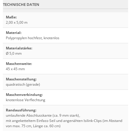
TECHNISCHE DATEN
Maße
:
2,00 x 5,00 m
Material
:
Polypropylen hochfest, knotenlos
Materialstärke
:
Ø 5,0 mm
Maschenweite
:
45 x 45 mm
Maschenstellung
:
quadratisch (gerade)
Maschenverbindung
:
knotenlose Verflechtung
Randausführung
:
umlaufende Abschlusskante (ca. 9 mm stark)
,
mit angeketteltem Einfass-Seil und angenähten Isilink-Clips (im Abstand
von max. 75 cm, Länge ca. 60 cm)