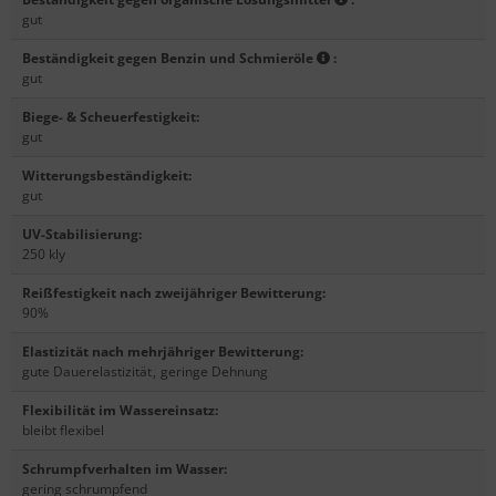
gut
Beständigkeit gegen Benzin und Schmieröle
:
gut
Biege- & Scheuerfestigkeit
:
gut
Witterungsbeständigkeit
:
gut
UV-Stabilisierung
:
250 kly
Reißfestigkeit nach zweijähriger Bewitterung
:
90%
Elastizität nach mehrjähriger Bewitterung
:
gute Dauerelastizität
,
geringe Dehnung
Flexibilität im Wassereinsatz
:
bleibt flexibel
Schrumpfverhalten im Wasser
:
gering schrumpfend