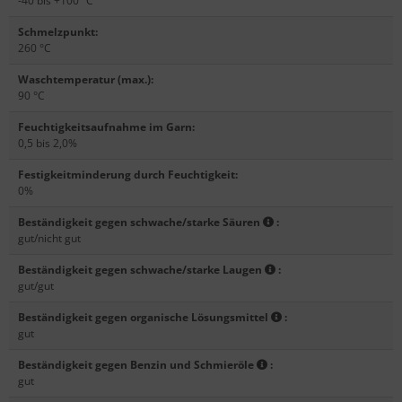
-40 bis +100 °C
Schmelzpunkt
:
260 °C
Waschtemperatur (max.)
:
90 °C
Feuchtigkeitsaufnahme im Garn
:
0,5 bis 2,0%
Festigkeitminderung durch Feuchtigkeit
:
0%
Beständigkeit gegen schwache/starke Säuren
:
gut/nicht gut
Beständigkeit gegen schwache/starke Laugen
:
gut/gut
Beständigkeit gegen organische Lösungsmittel
:
gut
Beständigkeit gegen Benzin und Schmieröle
:
gut