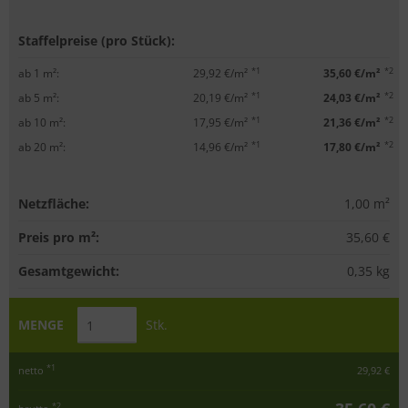
Staffelpreise (pro Stück):
*1
*2
ab 1 m²:
29,92 €/m²
35,60 €/m²
*1
*2
ab 5 m²:
20,19 €/m²
24,03 €/m²
*1
*2
ab 10 m²:
17,95 €/m²
21,36 €/m²
*1
*2
ab 20 m²:
14,96 €/m²
17,80 €/m²
Netzfläche:
1,00
m²
Preis pro m²:
35,60 €
Gesamtgewicht:
0,35
kg
MENGE
Stk.
*1
netto
29,92 €
*2