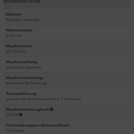
TECHNISCHE DATEN
Material
:
Polyester, knotenlos
Materialstärke
:
Ø 4,0 mm
Maschenweite
:
35 x 35 mm
Maschenstellung
:
quadratisch (gerade)
Maschenverbindung
:
knotenlose Verflechtung
Randausführung
:
umlaufende Abschlusskante (ca. 7 mm stark)
Maschenhöchstzugkraft
:
2000 N
Feinheitsbezogene Höchstreißkraft
:
7,0 cN/den