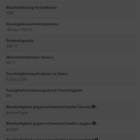
Bruchdehnung Grundfaser
:
10%
Dauergebrauchstemperatur
:
-40 bis +100 °C
Schmelzpunkt
:
260 °C
Waschtemperatur (max.)
:
90 °C
Feuchtigkeitsaufnahme im Garn
:
0,5 bis 2,0%
Festigkeitminderung durch Feuchtigkeit
:
0%
Beständigkeit gegen schwache/starke Säuren
:
gut/nicht gut
Beständigkeit gegen schwache/starke Laugen
:
gut/gut
Beständigkeit gegen organische Lösungsmittel
: