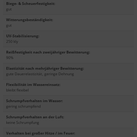
Biege- & Scheuerfestigkeit
:
gut
Witterungsbeständigkeit
:
gut
UV-Stabilisierung
:
250 kly
Reißfestigkeit nach zweijähriger Bewitterung
:
90%
Elastizität nach mehrjähriger Bewitterung
:
gute Dauerelastizität
,
geringe Dehnung
Flexibilität im Wassereinsatz
:
bleibt flexibel
Schrumpfverhalten im Wasser
:
gering schrumpfend
Schrumpfverhalten an der Luft
:
keine Schrumpfung
Verhalten bei großer Hitze / im Feuer
: