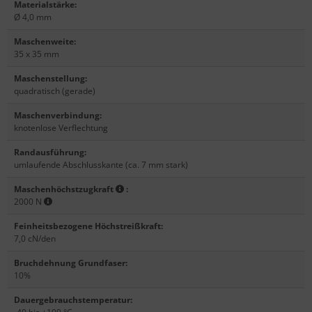
Materialstärke
:
Ø 4,0 mm
Maschenweite
:
35 x 35 mm
Maschenstellung
:
quadratisch (gerade)
Maschenverbindung
:
knotenlose Verflechtung
Randausführung
:
umlaufende Abschlusskante (ca. 7 mm stark)
Maschenhöchstzugkraft
:
2000 N
Feinheitsbezogene Höchstreißkraft
:
7,0 cN/den
Bruchdehnung Grundfaser
:
10%
Dauergebrauchstemperatur
: