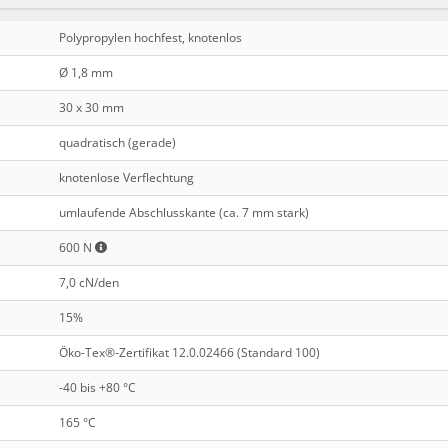
Polypropylen hochfest, knotenlos
Ø 1,8 mm
30 x 30 mm
quadratisch (gerade)
knotenlose Verflechtung
umlaufende Abschlusskante (ca. 7 mm stark)
600 N
7,0 cN/den
15%
Öko-Tex®-Zertifikat 12.0.02466 (Standard 100)
-40 bis +80 °C
165 °C