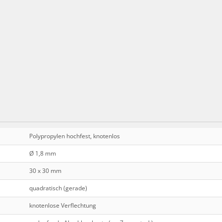
Polypropylen hochfest, knotenlos
Ø 1,8 mm
30 x 30 mm
quadratisch (gerade)
knotenlose Verflechtung