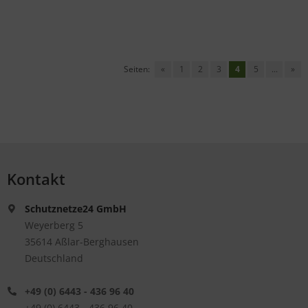
Seiten:
«
1
2
3
4
5
...
»
Kontakt
Schutznetze24 GmbH
Weyerberg 5
35614 Aßlar-Berghausen
Deutschland
+49 (0) 6443 - 436 96 40
+49 (0) 6443 - 436 96 40