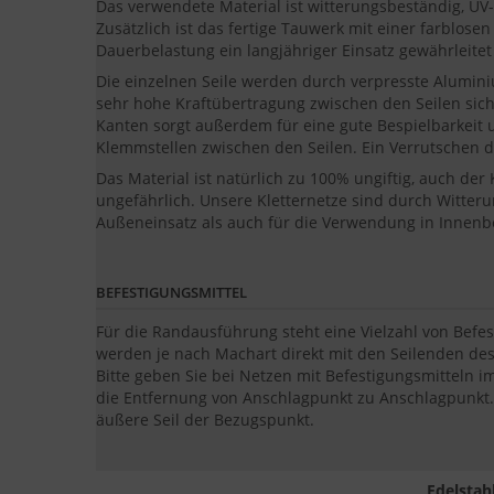
Das verwendete Material ist witterungsbeständig, UV-
Zusätzlich ist das fertige Tauwerk mit einer farblos
Dauerbelastung ein langjähriger Einsatz gewährleite
Die einzelnen Seile werden durch verpresste Alumi
sehr hohe Kraftübertragung zwischen den Seilen sic
Kanten sorgt außerdem für eine gute Bespielbarkeit u
Klemmstellen zwischen den Seilen. Ein Verrutschen 
Das Material ist natürlich zu 100% ungiftig, auch der
ungefährlich. Unsere Kletternetze sind durch Witter
Außeneinsatz als auch für die Verwendung in Innenb
BEFESTIGUNGSMITTEL
Für die Randausführung steht eine Vielzahl von Befes
werden je nach Machart direkt mit den Seilenden de
Bitte geben Sie bei Netzen mit Befestigungsmitteln
die Entfernung von Anschlagpunkt zu Anschlagpunkt.
äußere Seil der Bezugspunkt.
Edelstah