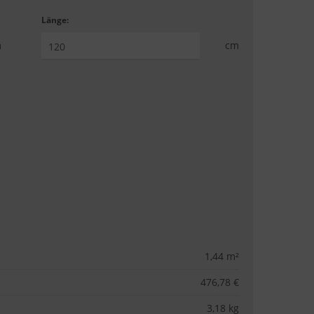
Länge:
m
cm
1,44
m²
476,78 €
3,18
kg