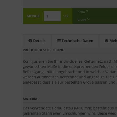
*1
netto
MENGE
Stk.
*2
brutto
Details
Technische Daten
Mehr
PRODUKTBESCHREIBUNG
Konfigurieren Sie Ihr individuelles Kletternetz nach
gewünschten Maße in die entsprechenden Felder ein.
Befestigungsmittel angebracht und in welcher Variant
werden automatisch berechnet und angezeigt. Die Gr
angepasst, dass sie zur bestellten Größe passen und g
MATERIAL
Das verwendete Herkulestau (Ø 18 mm) besteht aus e
gedrehten Stahlseilen umschlungen wird. Diese wied