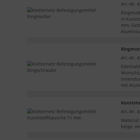
Art.-Nr. 
Ringmutt
in Kunst
mm, Farb
Alumini
Ringmut
Art.-Nr. 
Edelstah
Wunsch),
Innendur
mit Alu
Kunstst
Art.-Nr. 
Material
beige, v