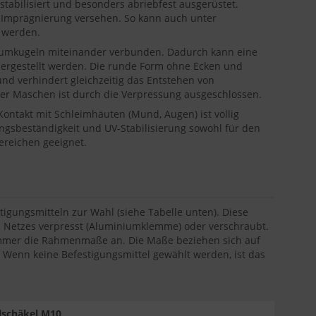
stabilisiert und besonders abriebfest ausgerüstet.
en Imprägnierung versehen. So kann auch unter
t werden.
niumkugeln miteinander verbunden. Dadurch kann eine
hergestellt werden. Die runde Form ohne Ecken und
nd verhindert gleichzeitig das Entstehen von
der Maschen ist durch die Verpressung ausgeschlossen.
 Kontakt mit Schleimhäuten (Mund, Augen) ist völlig
ungsbeständigkeit und UV-Stabilisierung sowohl für den
ereichen geeignet.
tigungsmitteln zur Wahl (siehe Tabelle unten). Diese
s Netzes verpresst (Aluminiumklemme) oder verschraubt.
 immer die Rahmenmaße an. Die Maße beziehen sich auf
 Wenn keine Befestigungsmittel gewählt werden, ist das
lschäkel M10