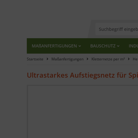
MA
ß
ANFERTIGUNGEN
BAUSCHUTZ
IND
Startseite
Maßanfertigungen
Kletternetze per m²
He
Ultrastarkes Aufstiegsnetz für Sp