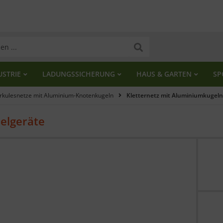
USTRIE
LADUNGSSICHERUNG
HAUS & GARTEN
SP
rkulesnetze mit Aluminium-Knotenkugeln
Kletternetz mit Aluminiumkugel
ielgeräte