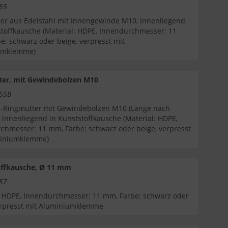
455
er aus Edelstahl mit Innengewinde M10, innenliegend
stoffkausche (Material: HDPE, Innendurchmesser: 11
e: schwarz oder beige, verpresst mit
umklemme)
ter, mit Gewindebolzen M10
455B
l-Ringmutter mit Gewindebolzen M10 (Länge nach
 innenliegend in Kunststoffkausche (Material: HDPE,
chmesser: 11 mm, Farbe: schwarz oder beige, verpresst
miniumklemme)
offkausche, Ø 11 mm
457
: HDPE, Innendurchmesser: 11 mm, Farbe: schwarz oder
erpresst mit Aluminiumklemme