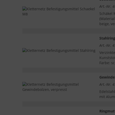
Art.-Nr. 
Schäkel 
(Materia
beige, v
Stahlrin
Art.-Nr. 
Verzinkt
Kunststo
Farbe: s
Gewindeb
Art.-Nr. 
Edelstah
mit Alu
Ringmut