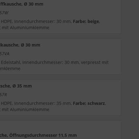
offkausche, Ø 30 mm
457W
: HDPE, Innendurchmesser: 30 mm,
Farbe: beige
,
t mit Aluminiumklemme
hlkausche, Ø 30 mm
457VA
: Edelstahl, Innendurchmesser: 30 mm, verpresst mit
umklemme
sche, Ø 35 mm
457R
: HDPE, Innendurchmesser: 35 mm,
Farbe: schwarz
,
t mit Aluminiumklemme
sche, Öffnungsdurchmesser 11,5 mm