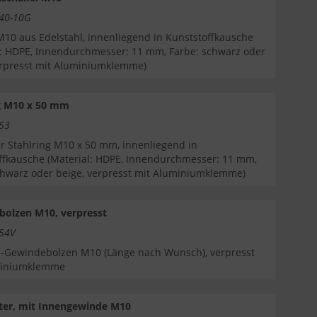
440-10G
M10 aus Edelstahl, innenliegend in Kunststoffkausche
l: HDPE, Innendurchmesser: 11 mm, Farbe: schwarz oder
erpresst mit Aluminiumklemme)
g M10 x 50 mm
453
er Stahlring M10 x 50 mm, innenliegend in
ffkausche (Material: HDPE, Innendurchmesser: 11 mm,
chwarz oder beige, verpresst mit Aluminiumklemme)
olzen M10, verpresst
454V
l-Gewindebolzen M10 (Länge nach Wunsch), verpresst
miniumklemme
ter, mit Innengewinde M10