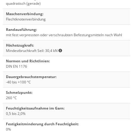
quadratisch (gerade)
Maschenverbindung
:
Flechtknotenverbindung
Randausführung
:
mit fest verpressten oder verschraubten Befestungsmitteln nach Wahl
Höchstzugkraft
:
Mindestbruchkraft Seil: 30,4 kN
Normen und Richtlinien
:
DIN EN 1176
Dauergebrauchstemperatur
:
-40 bis +100 °C
Schmelzpunkt
:
260 °C
Feuchtigkeitsaufnahme im Garn
:
0,5 bis 2,0%
Festigkeitminderung durch Feuchtigkeit
:
0%