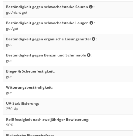
Beständigkeit gegen schwache/starke Säuren
:
gut/nicht gut
Beständigkeit gegen schwache/starke Laugen
:
gut/gut
Beständigkeit gegen organische Lösungsmittel
:
gut
Beständigkeit gegen Benzin und Schmieröle
:
gut
Biege- & Scheuerfestigkeit
:
gut
Witterungsbeständigkeit
:
gut
UV-Stabilisierung
:
250 kly
Reißfestigkeit nach zweijähriger Bewitterung
:
90%
Elektrische Eigenschaften
: