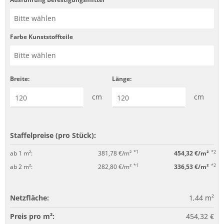
Farbe Kunststoffteile
Breite:
Länge:
cm
cm
Staffelpreise (pro Stück):
*1
*2
ab 1 m²:
381,78 €/m²
454,32 €/m²
*1
*2
ab 2 m²:
282,80 €/m²
336,53 €/m²
Netzfläche:
1,44
m²
Preis pro m²:
454,32 €