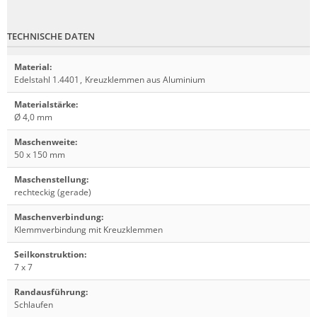
TECHNISCHE DATEN
Material
:
Edelstahl 1.4401
,
Kreuzklemmen aus Aluminium
Materialstärke
:
Ø 4,0 mm
Maschenweite
:
50 x 150 mm
Maschenstellung
:
rechteckig (gerade)
Maschenverbindung
:
Klemmverbindung mit Kreuzklemmen
Seilkonstruktion
:
7 x 7
Randausführung
:
Schlaufen