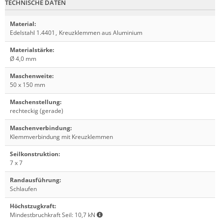
TECHNISCHE DATEN
Material
:
Edelstahl 1.4401
,
Kreuzklemmen aus Aluminium
Materialstärke
:
Ø 4,0 mm
Maschenweite
:
50 x 150 mm
Maschenstellung
:
rechteckig (gerade)
Maschenverbindung
:
Klemmverbindung mit Kreuzklemmen
Seilkonstruktion
:
7 x 7
Randausführung
:
Schlaufen
Höchstzugkraft
:
Mindestbruchkraft Seil: 10,7 kN