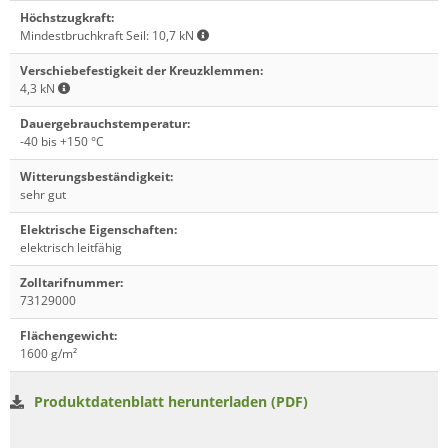
Höchstzugkraft
:
Mindestbruchkraft Seil: 10,7 kN
Verschiebefestigkeit der Kreuzklemmen
:
4,3 kN
Dauergebrauchstemperatur
:
-40 bis +150 °C
Witterungsbeständigkeit
:
sehr gut
Elektrische Eigenschaften
:
elektrisch leitfähig
Zolltarifnummer
:
73129000
Flächengewicht
:
1600 g/m²
Produktdatenblatt herunterladen (PDF)