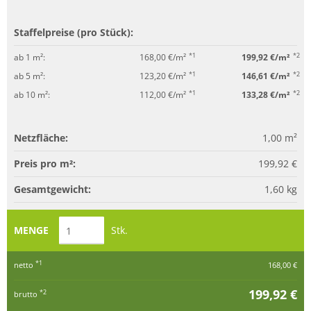
Staffelpreise (pro Stück):
*1
*2
ab 1 m²:
168,00 €/m²
199,92 €/m²
*1
*2
ab 5 m²:
123,20 €/m²
146,61 €/m²
*1
*2
ab 10 m²:
112,00 €/m²
133,28 €/m²
Netzfläche:
1,00
m²
Preis pro m²:
199,92 €
Gesamtgewicht:
1,60
kg
MENGE
Stk.
*1
netto
168,00 €
199,92 €
*2
brutto