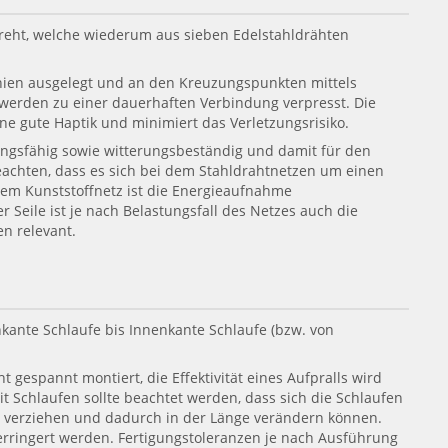
edreht, welche wiederum aus sieben Edelstahldrähten
inien ausgelegt und an den Kreuzungspunkten mittels
werden zu einer dauerhaften Verbindung verpresst. Die
e gute Haptik und minimiert das Verletzungsrisiko.
tungsfähig sowie witterungsbeständig und damit für den
beachten, dass es sich bei dem Stahldrahtnetzen um einen
nem Kunststoffnetz ist die Energieaufnahme
Seile ist je nach Belastungsfall des Netzes auch die
n relevant.
kante Schlaufe bis Innenkante Schlaufe (bzw. von
t gespannt montiert, die Effektivität eines Aufpralls wird
 Schlaufen sollte beachtet werden, dass sich die Schlaufen
g verziehen und dadurch in der Länge verändern können.
erringert werden. Fertigungstoleranzen je nach Ausführung