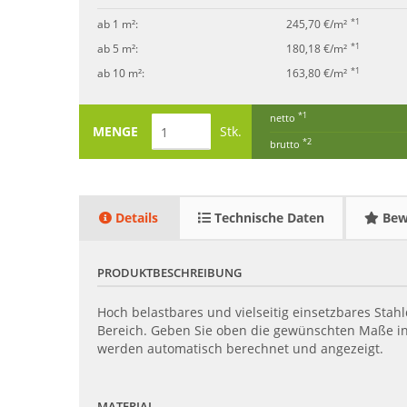
*1
ab 1 m²:
245,70 €/m²
*1
ab 5 m²:
180,18 €/m²
*1
ab 10 m²:
163,80 €/m²
*1
netto
MENGE
Stk.
*2
brutto
Details
Technische Daten
Bew
PRODUKTBESCHREIBUNG
Hoch belastbares und vielseitig einsetzbares Stah
Bereich. Geben Sie oben die gewünschten Maße in 
werden automatisch berechnet und angezeigt.
MATERIAL