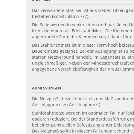
Das verwendete Stahlseil ist aus sieben Litzen g
bestehen (Konstruktion 7x7).
Die Seile werden in senkrechten und parallelen L
Kreuzklemmen aus Edelstahl fixiert. Die Klemmen 
abgerundete Form der Klemmen sorgt dabei für ein
Das Stahldrahtnetz ist in dieser Form hoch belas
Dauereinsatz geeignet. Bei der Auslegung ist zu 
starren Netzverbund handelt. Im Gegensatz zu ei
ungleichmäßiger. Neben der Mindestbruchkraft der 
angegebene Verschiebefestigkeit der Kreuzklemme
ABMESSUNGEN
Die Netzgröße bezeichnet stets das Maß von Innen
Anschlagpunkt zu Anschlagpunkt).
Stahldrahtnetze werden im optimalen Fall nur leich
dadurch reduziert. Bei der Standardausführung mit
bei einer punktuellen Befestigung unter Belastun
Das Netzmaß sollte in diesem Fall entsprechend v