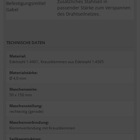
Zusätzliches Stahlseil in
passender Stärke zum Verspannen
des Drahtseilnetzes.
TECHNISCHE DATEN
Material
:
Edelstahl 1.4401
,
Kreuzklemmen aus Edelstahl 1.4305
Materialstärke
:
Ø 4,0 mm
Maschenweite
:
50 x 150 mm
Maschenstellung
:
rechteckig (gerade)
Maschenverbindung
:
Klemmverbindung mit Kreuzklemmen
Seilkonstruktion
: