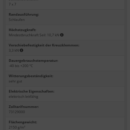
7 x 7
Randausführung
:
Schlaufen
Höchstzugkraft
:
Mindestbruchkraft Seil: 10,7 kN
Verschiebefestigkeit der Kreuzklemmen
:
3,3 kN
Dauergebrauchstemperatur
:
-40 bis +200 °C
Witterungsbeständigkeit
:
sehr gut
Elektrische Eigenschaften
:
elektrisch leitfähig
Zolltarifnummer
:
73129000
Flächengewicht
:
2150 g/m²