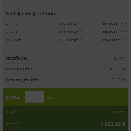
Staffelpreise (pro Stück):
*1
*2
ab 1 m²:
325,50 €/m²
387,35 €/m²
*1
*2
ab 5 m²:
238,70 €/m²
284,05 €/m²
*1
*2
ab 10 m²:
217,00 €/m²
258,23 €/m²
Netzfläche:
1,00
m²
Preis pro m²:
387,35 €
Gesamtgewicht:
2,15
kg
MENGE
Stk.
*1
netto
868,00 €
1.032,92 €
*2
brutto