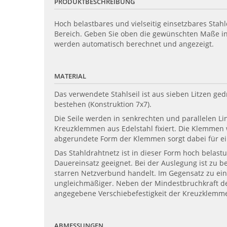
PRODUKTBESCHREIBUNG
Hoch belastbares und vielseitig einsetzbares Stah
Bereich. Geben Sie oben die gewünschten Maße in 
werden automatisch berechnet und angezeigt.
MATERIAL
Das verwendete Stahlseil ist aus sieben Litzen g
bestehen (Konstruktion 7x7).
Die Seile werden in senkrechten und parallelen L
Kreuzklemmen aus Edelstahl fixiert. Die Klemmen 
abgerundete Form der Klemmen sorgt dabei für ein
Das Stahldrahtnetz ist in dieser Form hoch belas
Dauereinsatz geeignet. Bei der Auslegung ist zu 
starren Netzverbund handelt. Im Gegensatz zu ei
ungleichmäßiger. Neben der Mindestbruchkraft der 
angegebene Verschiebefestigkeit der Kreuzklemme
ABMESSUNGEN