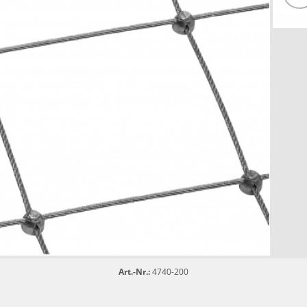
Art.-Nr.:
4740-200