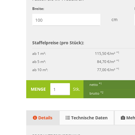
Breite:
cm
Staffelpreise (pro Stück):
*1
ab 1 m²:
115,50 €/m²
*1
ab 5 m²:
84,70 €/m²
*1
ab 10 m²:
77,00 €/m²
*1
netto
MENGE
Stk.
*2
brutto
Details
Technische Daten
Mehr