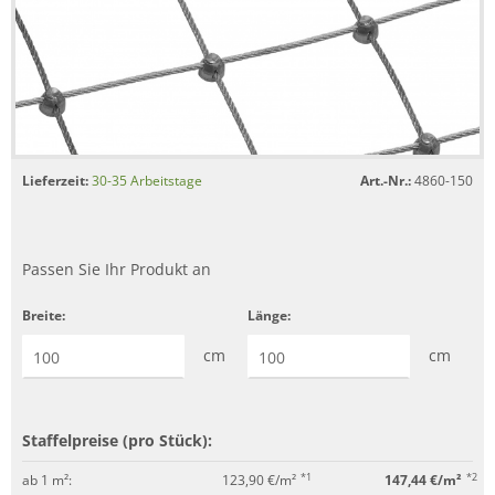
Lieferzeit:
30-35 Arbeitstage
Art.-Nr.:
4860-150
Passen Sie Ihr Produkt an
Breite:
Länge:
cm
cm
Staffelpreise (pro Stück):
*1
*2
ab 1 m²:
123,90 €/m²
147,44 €/m²