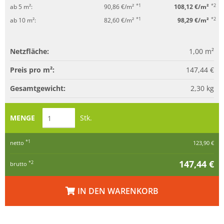
*1
*2
ab 5 m²:
90,86 €/m²
108,12 €/m²
*1
*2
ab 10 m²:
82,60 €/m²
98,29 €/m²
Netzfläche:
1,00
m²
Preis pro m²:
147,44 €
Gesamtgewicht:
2,30
kg
MENGE
Stk.
*1
netto
123,90 €
147,44 €
*2
brutto
IN DEN WARENKORB