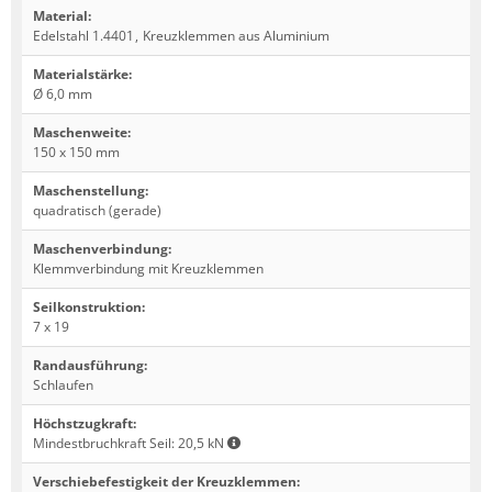
Material
:
Edelstahl 1.4401
,
Kreuzklemmen aus Aluminium
Materialstärke
:
Ø 6,0 mm
Maschenweite
:
150 x 150 mm
Maschenstellung
:
quadratisch (gerade)
Maschenverbindung
:
Klemmverbindung mit Kreuzklemmen
Seilkonstruktion
:
7 x 19
Randausführung
:
Schlaufen
Höchstzugkraft
:
Mindestbruchkraft Seil: 20,5 kN
Verschiebefestigkeit der Kreuzklemmen
: