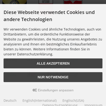
Diese Webseite verwendet Cookies und
andere Technologien
Wir verwenden Cookies und ähnliche Technologien, auch von
Zahlungsarten
Drittanbietern, um die ordentliche Funktionsweise der
Website zu gewährleisten, die Nutzung unseres Angebotes zu
analysieren und Ihnen ein bestmögliches Einkaufserlebnis
bieten zu können. Weitere Informationen finden Sie in
unserer Datenschutzerklärung.
ALLE AKZEPTIEREN
NUR NOTWENDIGE
Einstellungen anpassen
© 2026 Schutznetze24 GmbH • Alle Rechte vorbehalten
modified eCommerce Shopsoftware © 2009-2026
Deutsch
English(International)
Englisch(USA)
Design: construktiv GmbH
Datenschutzerklärung
Impressum
Programmierung & Umsetzung: Rehm Webdesign