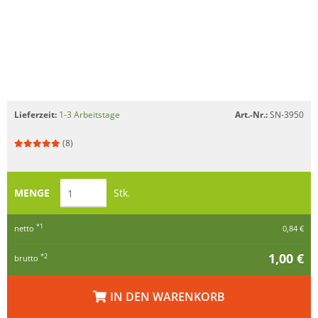
Lieferzeit:
1-3 Arbeitstage
Art.-Nr.:
SN-3950
(8)
MENGE
Stk.
*1
netto
0,84 €
1,00 €
*2
brutto
IN DEN WARENKORB