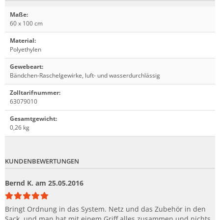
Maße
:
60 x 100 cm
Material
:
Polyethylen
Gewebeart
:
Bändchen-Raschelgewirke, luft- und wasserdurchlässig
Zolltarifnummer
:
63079010
Gesamtgewicht
:
0,26 kg
KUNDENBEWERTUNGEN
Bernd K.
am 25.05.2016
Bringt Ordnung in das System. Netz und das Zubehör in den
Sack, und man hat mit einem Griff alles zusammen und nichts