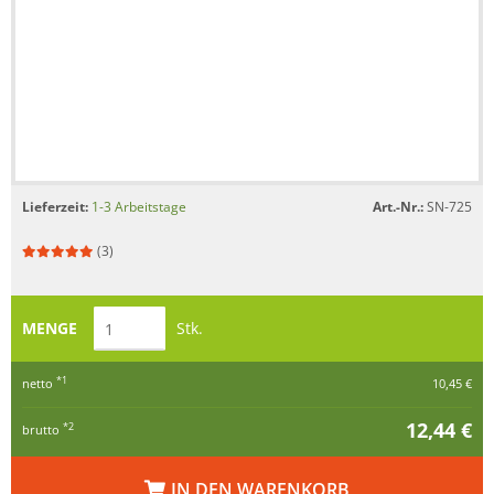
Lieferzeit:
1-3 Arbeitstage
Art.-Nr.:
SN-725
(3)
MENGE
Stk.
*1
netto
10,45 €
12,44 €
*2
brutto
IN DEN WARENKORB